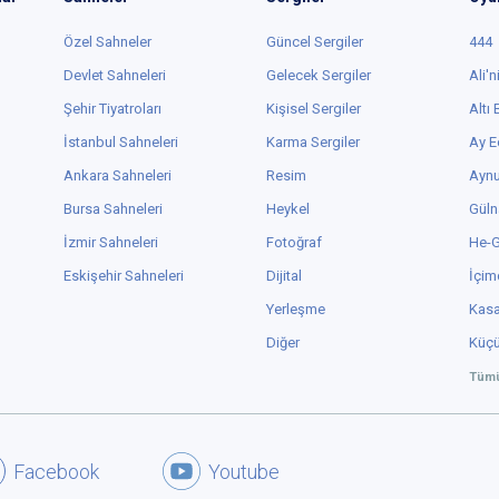
Özel Sahneler
Güncel Sergiler
444
Devlet Sahneleri
Gelecek Sergiler
Ali'n
Şehir Tiyatroları
Kişisel Sergiler
Altı
İstanbul Sahneleri
Karma Sergiler
Ay E
Ankara Sahneleri
Resim
Aynu
Bursa Sahneleri
Heykel
Güln
İzmir Sahneleri
Fotoğraf
He-
Eskişehir Sahneleri
Dijital
İçim
Yerleşme
Kas
Diğer
Küç
Tümü
Facebook
Youtube