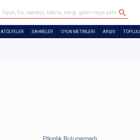
ATÖLYELER
SAHNELER
OYUN METİNLERİ
ARŞİV
TOPLUL
Etkinlik Bulunamadı