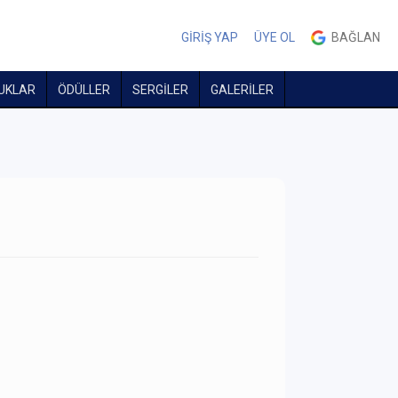
GİRİŞ YAP
ÜYE OL
BAĞLAN
UKLAR
ÖDÜLLER
SERGİLER
GALERİLER