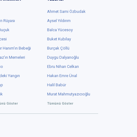
Ahmet Sami Özbudak
in Rüyası
Aysel Yıldırım
 Buçuk
Balca Yücesoy
cesi
Buket Kubilay
r Hanım'ın Bebeği
Burçak Çöllü
az'ın Memeleri
Duygu Dalyanoğlu
Go
Ebru Nihan Celkan
deki Yangın
Hakan Emre Ünal
ap
Halil Babür
ük
Murat Mahmutyazıcıoğlu
nü Göster
Tümünü Göster