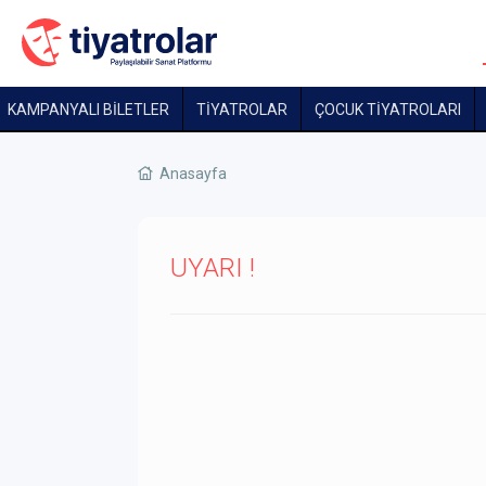
KAMPANYALI BİLETLER
TİYATROLAR
ÇOCUK TIYATROLARI
Anasayfa
UYARI !