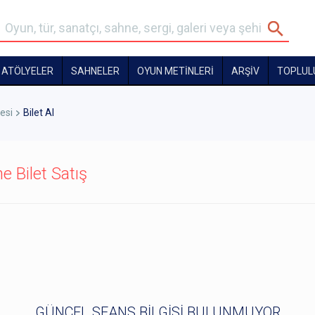
ATÖLYELER
SAHNELER
OYUN METİNLERİ
ARŞİV
TOPLUL
esi
Bilet Al
e Bilet Satış
GÜNCEL SEANS BİLGİSİ BULUNMUYOR