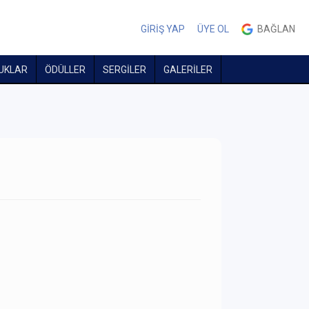
GİRİŞ YAP
ÜYE OL
BAĞLAN
UKLAR
ÖDÜLLER
SERGİLER
GALERİLER