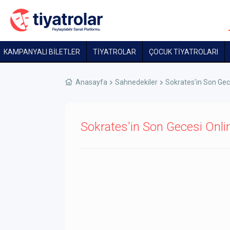
KAMPANYALI BİLETLER
TİYATROLAR
ÇOCUK TIYATROLARI
Anasayfa
Sahnedekiler
Sokrates'in Son Gec
Sokrates'in Son Gecesi Onlin