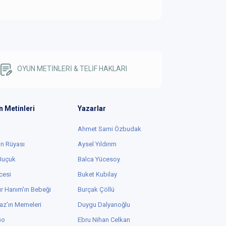
OYUN METİNLERİ & TELİF HAKLARI
n Metinleri
Yazarlar
Ahmet Sami Özbudak
in Rüyası
Aysel Yıldırım
 Buçuk
Balca Yücesoy
cesi
Buket Kubilay
r Hanım'ın Bebeği
Burçak Çöllü
az'ın Memeleri
Duygu Dalyanoğlu
Go
Ebru Nihan Celkan