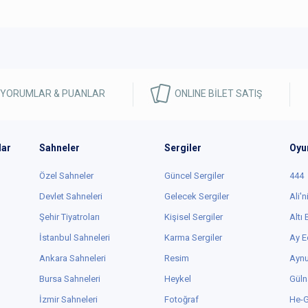
 YORUMLAR & PUANLAR
ONLINE BİLET SATIŞ
lar
Sahneler
Sergiler
Oyu
Özel Sahneler
Güncel Sergiler
444
Devlet Sahneleri
Gelecek Sergiler
Ali'n
Şehir Tiyatroları
Kişisel Sergiler
Altı
İstanbul Sahneleri
Karma Sergiler
Ay E
Ankara Sahneleri
Resim
Aynu
Bursa Sahneleri
Heykel
Güln
İzmir Sahneleri
Fotoğraf
He-