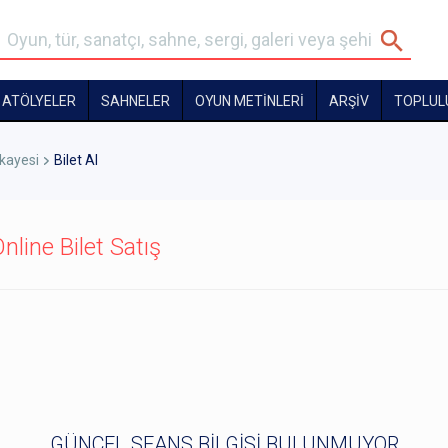
ATÖLYELER
SAHNELER
OYUN METİNLERİ
ARŞİV
TOPLUL
ikayesi
Bilet Al
nline Bilet Satış
GÜNCEL SEANS BİLGİSİ BULUNMUYOR