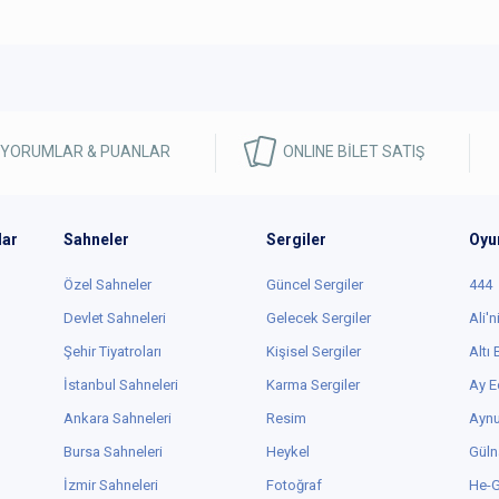
 YORUMLAR & PUANLAR
ONLINE BİLET SATIŞ
lar
Sahneler
Sergiler
Oyu
Özel Sahneler
Güncel Sergiler
444
Devlet Sahneleri
Gelecek Sergiler
Ali'n
Şehir Tiyatroları
Kişisel Sergiler
Altı
İstanbul Sahneleri
Karma Sergiler
Ay E
Ankara Sahneleri
Resim
Aynu
Bursa Sahneleri
Heykel
Güln
İzmir Sahneleri
Fotoğraf
He-