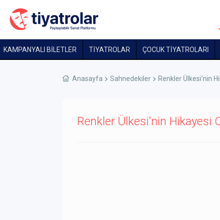
KAMPANYALI BİLETLER
TİYATROLAR
ÇOCUK TIYATROLARI
Anasayfa
Sahnedekiler
Renkler Ülkesi'nin H
Renkler Ülkesi'nin Hikayesi O