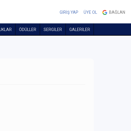
GİRİŞ YAP
ÜYE OL
BAĞLAN
UKLAR
ÖDÜLLER
SERGİLER
GALERİLER