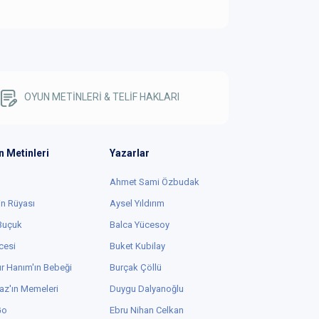
OYUN METİNLERİ & TELİF HAKLARI
n Metinleri
Yazarlar
Ahmet Sami Özbudak
in Rüyası
Aysel Yıldırım
 Buçuk
Balca Yücesoy
cesi
Buket Kubilay
r Hanım'ın Bebeği
Burçak Çöllü
az'ın Memeleri
Duygu Dalyanoğlu
Go
Ebru Nihan Celkan