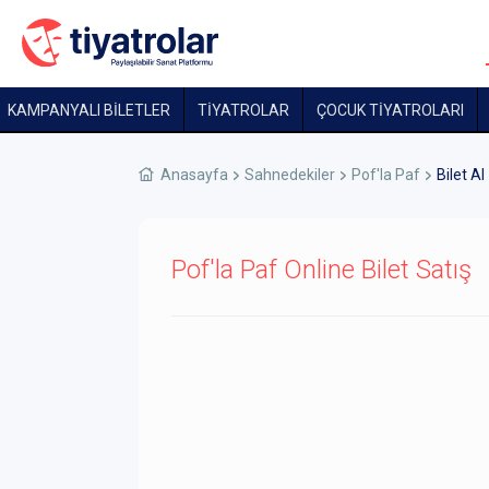
KAMPANYALI BİLETLER
TİYATROLAR
ÇOCUK TIYATROLARI
Anasayfa
Sahnedekiler
Pof'la Paf
Bilet Al
Pof'la Paf Online Bilet Satış