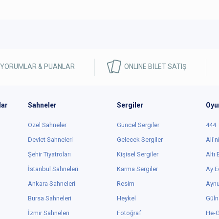
 YORUMLAR & PUANLAR
ONLINE BİLET SATIŞ
lar
Sahneler
Sergiler
Oyu
Özel Sahneler
Güncel Sergiler
444
Devlet Sahneleri
Gelecek Sergiler
Ali'n
Şehir Tiyatroları
Kişisel Sergiler
Altı
İstanbul Sahneleri
Karma Sergiler
Ay E
Ankara Sahneleri
Resim
Aynu
Bursa Sahneleri
Heykel
Güln
İzmir Sahneleri
Fotoğraf
He-