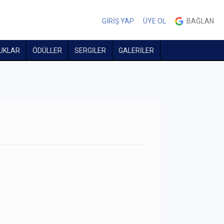
GİRİŞ YAP
ÜYE OL
BAĞLAN
UKLAR
ÖDÜLLER
SERGİLER
GALERİLER