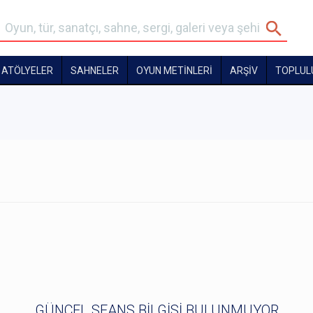
ATÖLYELER
SAHNELER
OYUN METİNLERİ
ARŞİV
TOPLUL
GÜNCEL SEANS BİLGİSİ BULUNMUYOR