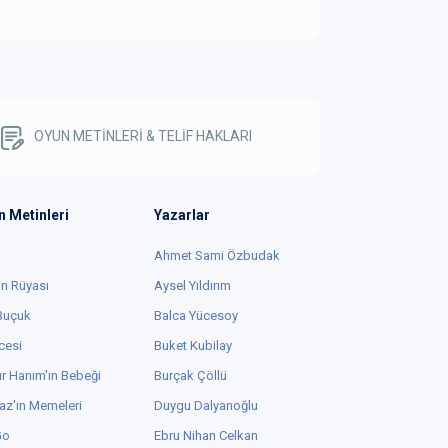
OYUN METİNLERİ & TELİF HAKLARI
n Metinleri
Yazarlar
Ahmet Sami Özbudak
in Rüyası
Aysel Yıldırım
 Buçuk
Balca Yücesoy
cesi
Buket Kubilay
r Hanım'ın Bebeği
Burçak Çöllü
az'ın Memeleri
Duygu Dalyanoğlu
Go
Ebru Nihan Celkan