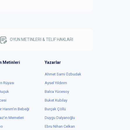
OYUN METİNLERİ & TELİF HAKLARI
n Metinleri
Yazarlar
Ahmet Sami Özbudak
in Rüyası
Aysel Yıldırım
 Buçuk
Balca Yücesoy
cesi
Buket Kubilay
r Hanım'ın Bebeği
Burçak Çöllü
az'ın Memeleri
Duygu Dalyanoğlu
Go
Ebru Nihan Celkan