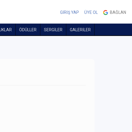
GİRİŞ YAP
ÜYE OL
BAĞLAN
UKLAR
ÖDÜLLER
SERGİLER
GALERİLER