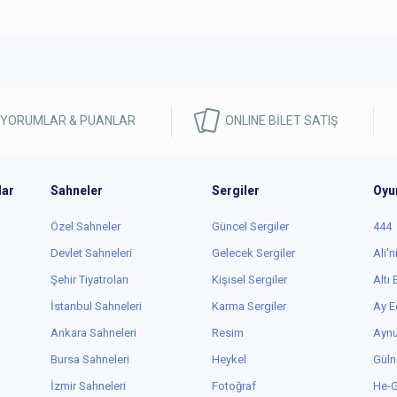
 YORUMLAR & PUANLAR
ONLINE BİLET SATIŞ
lar
Sahneler
Sergiler
Oyu
Özel Sahneler
Güncel Sergiler
444
Devlet Sahneleri
Gelecek Sergiler
Ali'n
Şehir Tiyatroları
Kişisel Sergiler
Altı
İstanbul Sahneleri
Karma Sergiler
Ay E
Ankara Sahneleri
Resim
Aynu
Bursa Sahneleri
Heykel
Güln
İzmir Sahneleri
Fotoğraf
He-