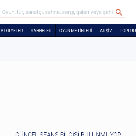
ATÖLYELER
SAHNELER
OYUN METİNLERİ
ARŞİV
TOPLUL
GÜNCEL SEANS BİLGİSİ BULUNMUYOR