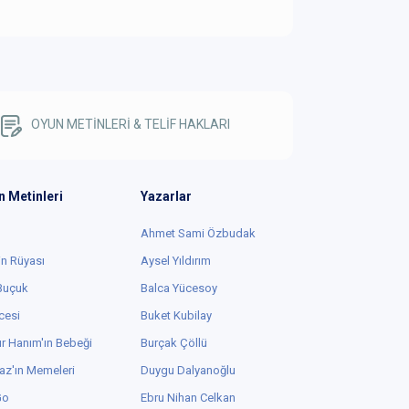
OYUN METİNLERİ & TELİF HAKLARI
n Metinleri
Yazarlar
Ahmet Sami Özbudak
in Rüyası
Aysel Yıldırım
 Buçuk
Balca Yücesoy
cesi
Buket Kubilay
r Hanım'ın Bebeği
Burçak Çöllü
az'ın Memeleri
Duygu Dalyanoğlu
Go
Ebru Nihan Celkan