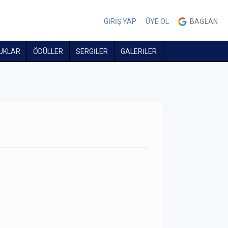
GİRİŞ YAP
ÜYE OL
BAĞLAN
UKLAR
ÖDÜLLER
SERGİLER
GALERİLER