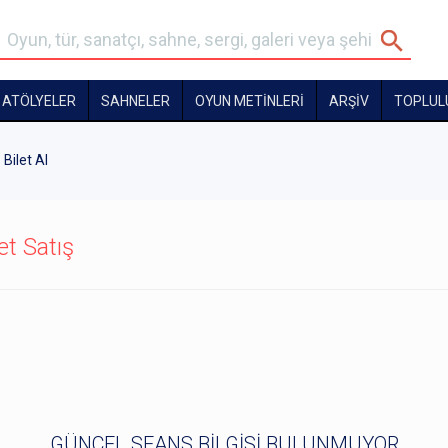
ATÖLYELER
SAHNELER
OYUN METİNLERİ
ARŞİV
TOPLUL
Bilet Al
et Satış
GÜNCEL SEANS BİLGİSİ BULUNMUYOR