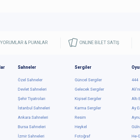
 YORUMLAR & PUANLAR
ONLINE BİLET SATIŞ
lar
Sahneler
Sergiler
Oyu
Özel Sahneler
Güncel Sergiler
444
Devlet Sahneleri
Gelecek Sergiler
Ali'n
Şehir Tiyatroları
Kişisel Sergiler
Altı
İstanbul Sahneleri
Karma Sergiler
Ay E
Ankara Sahneleri
Resim
Aynu
Bursa Sahneleri
Heykel
Güln
İzmir Sahneleri
Fotoğraf
He-