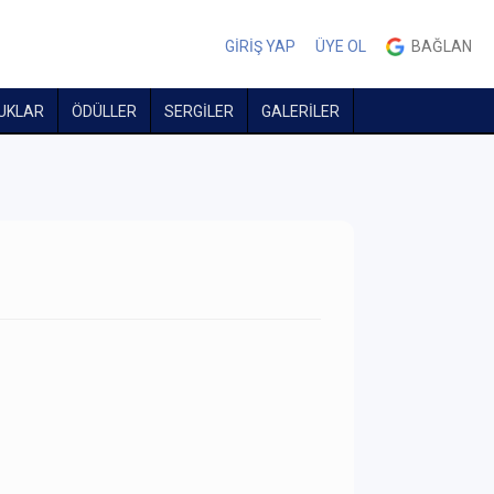
GİRİŞ YAP
ÜYE OL
BAĞLAN
UKLAR
ÖDÜLLER
SERGİLER
GALERİLER