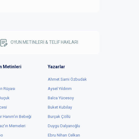
OYUN METİNLERİ & TELİF HAKLARI
n Metinleri
Yazarlar
Ahmet Sami Özbudak
in Rüyası
Aysel Yıldırım
 Buçuk
Balca Yücesoy
cesi
Buket Kubilay
r Hanım'ın Bebeği
Burçak Çöllü
az'ın Memeleri
Duygu Dalyanoğlu
Go
Ebru Nihan Celkan