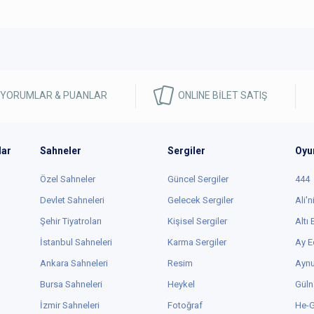
 YORUMLAR & PUANLAR
ONLINE BİLET SATIŞ
lar
Sahneler
Sergiler
Oyu
Özel Sahneler
Güncel Sergiler
444
Devlet Sahneleri
Gelecek Sergiler
Ali'n
Şehir Tiyatroları
Kişisel Sergiler
Altı
İstanbul Sahneleri
Karma Sergiler
Ay E
Ankara Sahneleri
Resim
Aynu
Bursa Sahneleri
Heykel
Güln
İzmir Sahneleri
Fotoğraf
He-