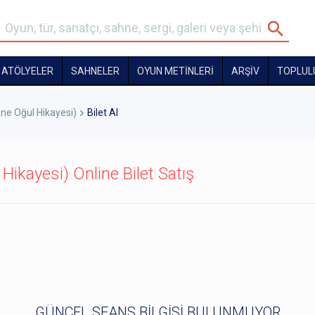
ATÖLYELER
SAHNELER
OYUN METİNLERİ
ARŞİV
TOPLUL
nne Oğul Hikayesi)
Bilet Al
Hikayesi) Online Bilet Satış
GÜNCEL SEANS BİLGİSİ BULUNMUYOR