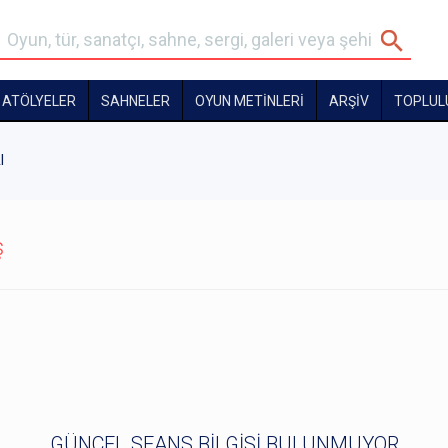
ATÖLYELER
SAHNELER
OYUN METİNLERİ
ARŞİV
TOPLUL
l
ş
GÜNCEL SEANS BİLGİSİ BULUNMUYOR