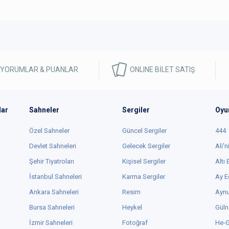
 YORUMLAR & PUANLAR
ONLINE BİLET SATIŞ
lar
Sahneler
Sergiler
Oyu
Özel Sahneler
Güncel Sergiler
444
Devlet Sahneleri
Gelecek Sergiler
Ali'n
Şehir Tiyatroları
Kişisel Sergiler
Altı
İstanbul Sahneleri
Karma Sergiler
Ay E
Ankara Sahneleri
Resim
Aynu
Bursa Sahneleri
Heykel
Güln
İzmir Sahneleri
Fotoğraf
He-