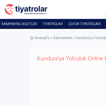
KAMPANYALI BİLETLER
TİYATROLAR
ÇOCUK TIYATROLARI
Anasayfa
Sahnedekiler
Kundura'ya Yolculu
Kundura'ya Yolculuk Online B