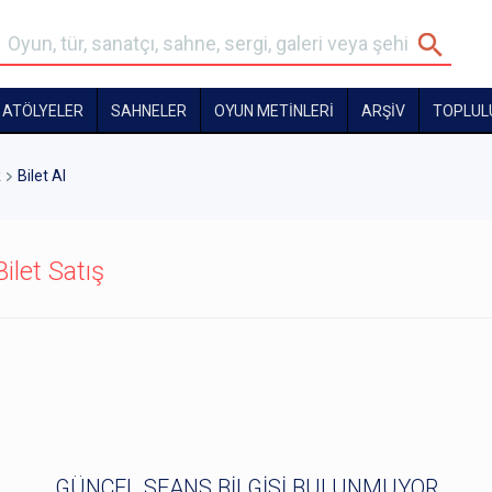
ATÖLYELER
SAHNELER
OYUN METİNLERİ
ARŞİV
TOPLUL
k
Bilet Al
ilet Satış
GÜNCEL SEANS BİLGİSİ BULUNMUYOR