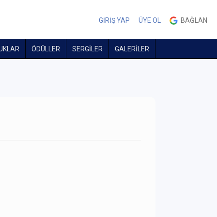
GİRİŞ YAP
ÜYE OL
BAĞLAN
UKLAR
ÖDÜLLER
SERGİLER
GALERİLER