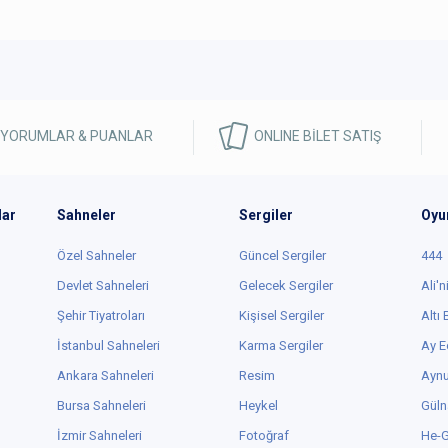
 YORUMLAR & PUANLAR
ONLINE BİLET SATIŞ
lar
Sahneler
Sergiler
Oyu
Özel Sahneler
Güncel Sergiler
444
Devlet Sahneleri
Gelecek Sergiler
Ali'n
Şehir Tiyatroları
Kişisel Sergiler
Altı
İstanbul Sahneleri
Karma Sergiler
Ay E
Ankara Sahneleri
Resim
Aynu
Bursa Sahneleri
Heykel
Güln
İzmir Sahneleri
Fotoğraf
He-