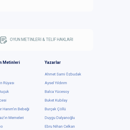
OYUN METİNLERİ & TELİF HAKLARI
n Metinleri
Yazarlar
Ahmet Sami Özbudak
in Rüyası
Aysel Yıldırım
 Buçuk
Balca Yücesoy
cesi
Buket Kubilay
r Hanım'ın Bebeği
Burçak Çöllü
az'ın Memeleri
Duygu Dalyanoğlu
Go
Ebru Nihan Celkan