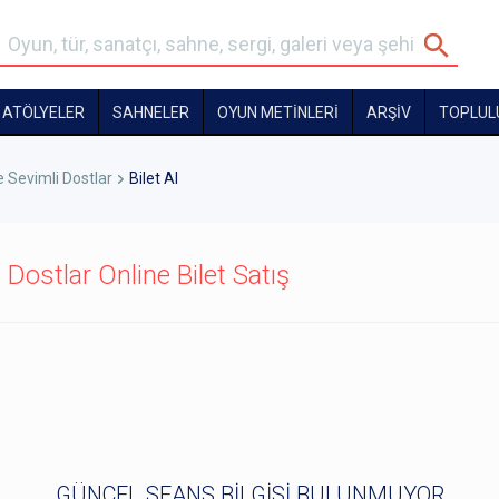
ATÖLYELER
SAHNELER
OYUN METİNLERİ
ARŞİV
TOPLUL
Sevimli Dostlar
Bilet Al
ostlar Online Bilet Satış
GÜNCEL SEANS BİLGİSİ BULUNMUYOR