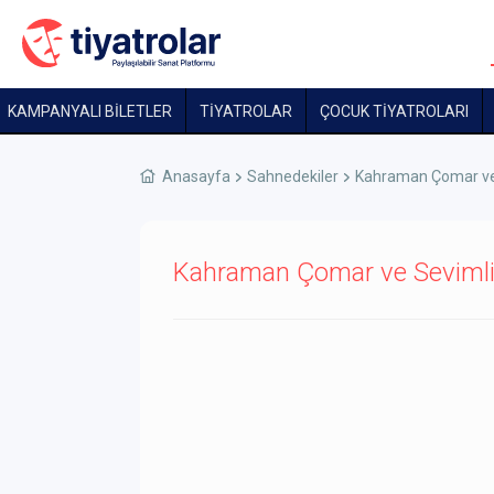
KAMPANYALI BİLETLER
TİYATROLAR
ÇOCUK TIYATROLARI
Anasayfa
Sahnedekiler
Kahraman Çomar ve 
Kahraman Çomar ve Sevimli D