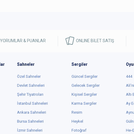
 YORUMLAR & PUANLAR
ONLINE BİLET SATIŞ
lar
Sahneler
Sergiler
Oyu
Özel Sahneler
Güncel Sergiler
444
Devlet Sahneleri
Gelecek Sergiler
Ali'n
Şehir Tiyatroları
Kişisel Sergiler
Altı
İstanbul Sahneleri
Karma Sergiler
Ay E
Ankara Sahneleri
Resim
Aynu
Bursa Sahneleri
Heykel
Güln
İzmir Sahneleri
Fotoğraf
He-