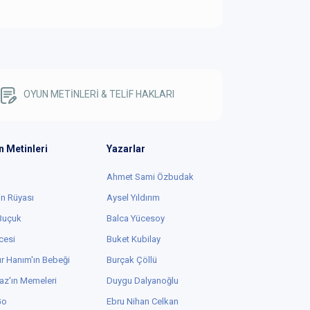
OYUN METİNLERİ & TELİF HAKLARI
n Metinleri
Yazarlar
Ahmet Sami Özbudak
in Rüyası
Aysel Yıldırım
 Buçuk
Balca Yücesoy
cesi
Buket Kubilay
r Hanım'ın Bebeği
Burçak Çöllü
az'ın Memeleri
Duygu Dalyanoğlu
Go
Ebru Nihan Celkan