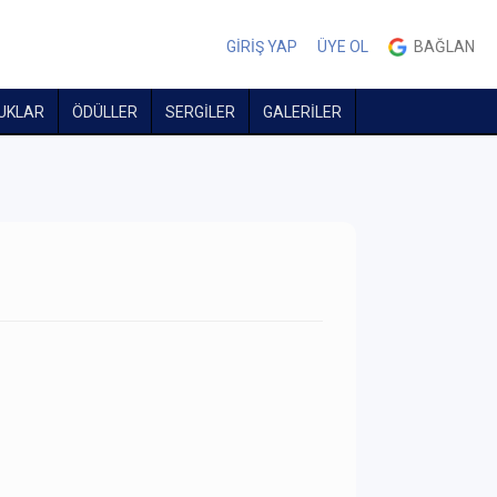
GİRİŞ YAP
ÜYE OL
BAĞLAN
UKLAR
ÖDÜLLER
SERGİLER
GALERİLER