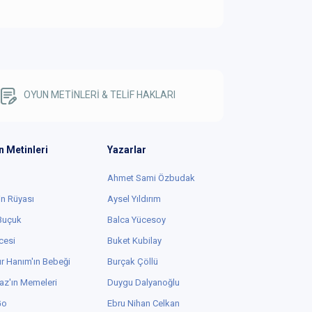
OYUN METİNLERİ & TELİF HAKLARI
n Metinleri
Yazarlar
Ahmet Sami Özbudak
in Rüyası
Aysel Yıldırım
 Buçuk
Balca Yücesoy
cesi
Buket Kubilay
r Hanım'ın Bebeği
Burçak Çöllü
az'ın Memeleri
Duygu Dalyanoğlu
Go
Ebru Nihan Celkan