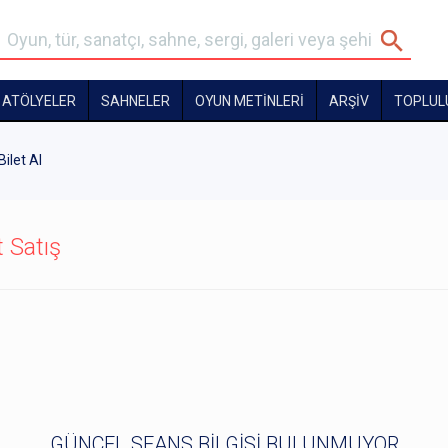
ATÖLYELER
SAHNELER
OYUN METİNLERİ
ARŞİV
TOPLUL
Bilet Al
t Satış
GÜNCEL SEANS BİLGİSİ BULUNMUYOR