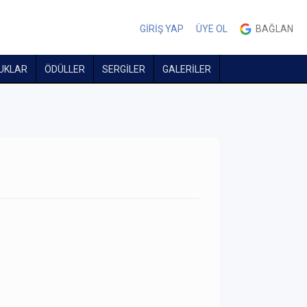
GİRİŞ YAP
ÜYE OL
BAĞLAN
UKLAR
ÖDÜLLER
SERGİLER
GALERİLER