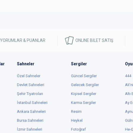
 YORUMLAR & PUANLAR
ONLINE BİLET SATIŞ
lar
Sahneler
Sergiler
Oyu
Özel Sahneler
Güncel Sergiler
444
Devlet Sahneleri
Gelecek Sergiler
Ali'n
Şehir Tiyatroları
Kişisel Sergiler
Altı
İstanbul Sahneleri
Karma Sergiler
Ay E
Ankara Sahneleri
Resim
Aynu
Bursa Sahneleri
Heykel
Güln
İzmir Sahneleri
Fotoğraf
He-