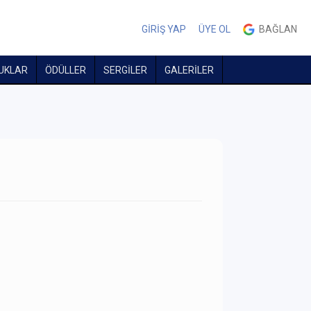
GİRİŞ YAP
ÜYE OL
BAĞLAN
UKLAR
ÖDÜLLER
SERGİLER
GALERİLER