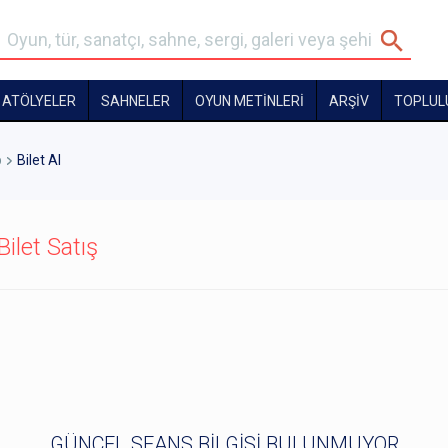
ATÖLYELER
SAHNELER
OYUN METİNLERİ
ARŞİV
TOPLUL
p
Bilet Al
ilet Satış
GÜNCEL SEANS BİLGİSİ BULUNMUYOR