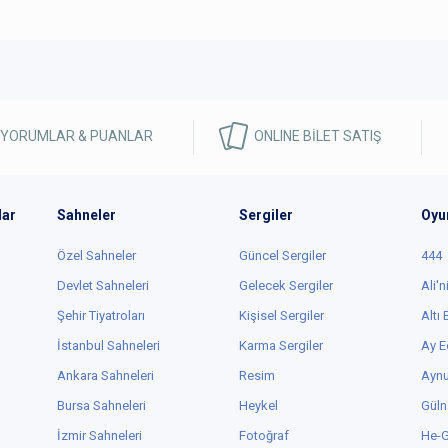
 YORUMLAR & PUANLAR
ONLINE BİLET SATIŞ
lar
Sahneler
Sergiler
Oyu
Özel Sahneler
Güncel Sergiler
444
Devlet Sahneleri
Gelecek Sergiler
Ali'n
Şehir Tiyatroları
Kişisel Sergiler
Altı
İstanbul Sahneleri
Karma Sergiler
Ay E
Ankara Sahneleri
Resim
Aynu
Bursa Sahneleri
Heykel
Güln
İzmir Sahneleri
Fotoğraf
He-