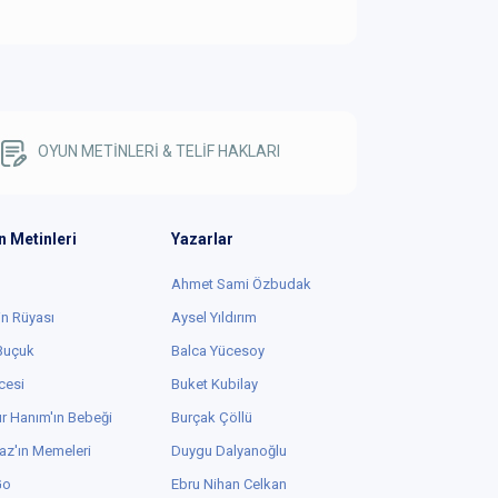
OYUN METİNLERİ & TELİF HAKLARI
n Metinleri
Yazarlar
Ahmet Sami Özbudak
in Rüyası
Aysel Yıldırım
 Buçuk
Balca Yücesoy
cesi
Buket Kubilay
r Hanım'ın Bebeği
Burçak Çöllü
az'ın Memeleri
Duygu Dalyanoğlu
Go
Ebru Nihan Celkan