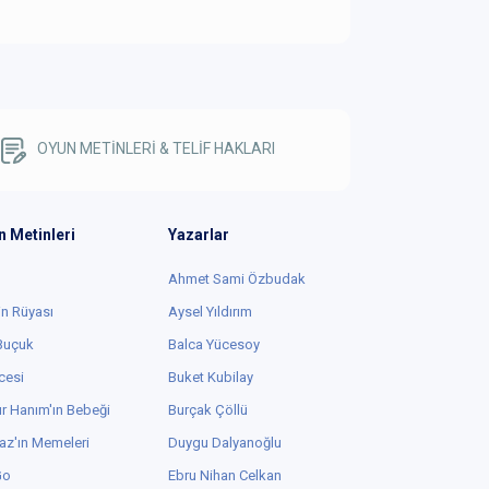
OYUN METİNLERİ & TELİF HAKLARI
n Metinleri
Yazarlar
Ahmet Sami Özbudak
in Rüyası
Aysel Yıldırım
 Buçuk
Balca Yücesoy
cesi
Buket Kubilay
r Hanım'ın Bebeği
Burçak Çöllü
az'ın Memeleri
Duygu Dalyanoğlu
Go
Ebru Nihan Celkan