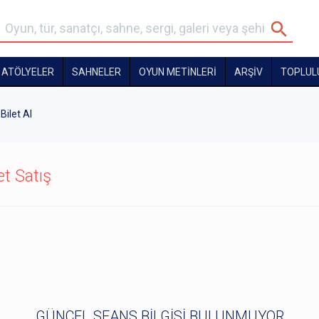
ATÖLYELER
SAHNELER
OYUN METİNLERİ
ARŞİV
TOPLUL
Bilet Al
et Satış
GÜNCEL SEANS BİLGİSİ BULUNMUYOR