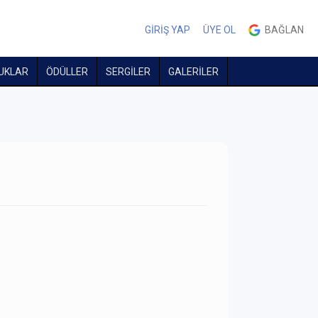
GİRİŞ YAP
ÜYE OL
BAĞLAN
UKLAR
ÖDÜLLER
SERGİLER
GALERİLER