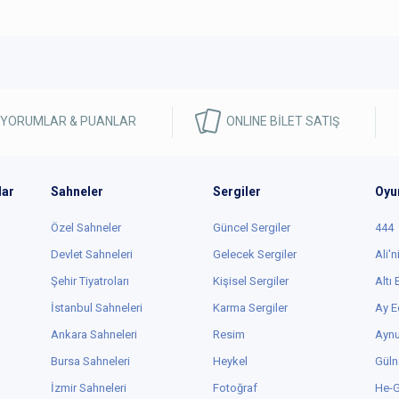
 YORUMLAR & PUANLAR
ONLINE BİLET SATIŞ
lar
Sahneler
Sergiler
Oyu
Özel Sahneler
Güncel Sergiler
444
Devlet Sahneleri
Gelecek Sergiler
Ali'n
Şehir Tiyatroları
Kişisel Sergiler
Altı
İstanbul Sahneleri
Karma Sergiler
Ay E
Ankara Sahneleri
Resim
Aynu
Bursa Sahneleri
Heykel
Güln
İzmir Sahneleri
Fotoğraf
He-