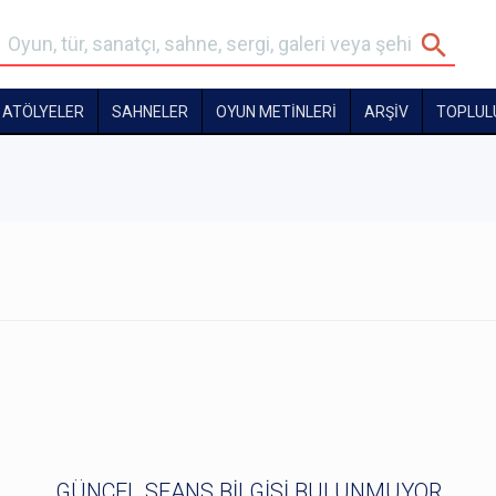
ATÖLYELER
SAHNELER
OYUN METİNLERİ
ARŞİV
TOPLUL
GÜNCEL SEANS BİLGİSİ BULUNMUYOR