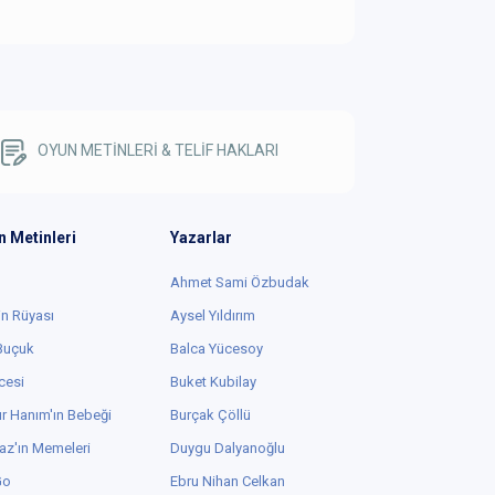
OYUN METİNLERİ & TELİF HAKLARI
n Metinleri
Yazarlar
Ahmet Sami Özbudak
in Rüyası
Aysel Yıldırım
 Buçuk
Balca Yücesoy
cesi
Buket Kubilay
r Hanım'ın Bebeği
Burçak Çöllü
az'ın Memeleri
Duygu Dalyanoğlu
Go
Ebru Nihan Celkan