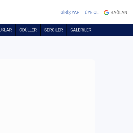
GİRİŞ YAP
ÜYE OL
BAĞLAN
UKLAR
ÖDÜLLER
SERGİLER
GALERİLER