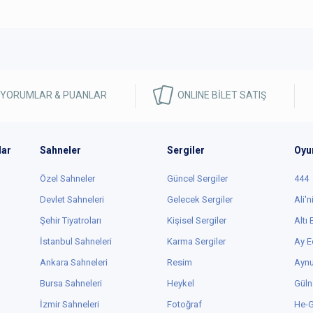
 YORUMLAR & PUANLAR
ONLINE BİLET SATIŞ
lar
Sahneler
Sergiler
Oyu
Özel Sahneler
Güncel Sergiler
444
Devlet Sahneleri
Gelecek Sergiler
Ali'n
Şehir Tiyatroları
Kişisel Sergiler
Altı
İstanbul Sahneleri
Karma Sergiler
Ay E
Ankara Sahneleri
Resim
Aynu
Bursa Sahneleri
Heykel
Güln
İzmir Sahneleri
Fotoğraf
He-