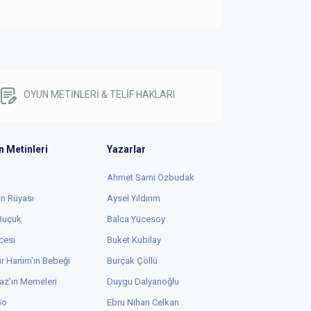
OYUN METİNLERİ & TELİF HAKLARI
n Metinleri
Yazarlar
Ahmet Sami Özbudak
in Rüyası
Aysel Yıldırım
 Buçuk
Balca Yücesoy
cesi
Buket Kubilay
r Hanım'ın Bebeği
Burçak Çöllü
az'ın Memeleri
Duygu Dalyanoğlu
Go
Ebru Nihan Celkan