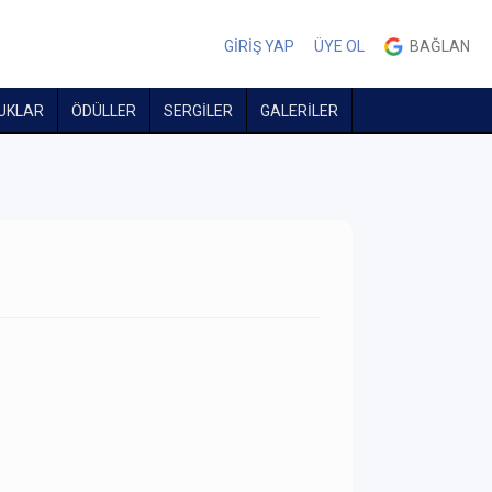
GİRİŞ YAP
ÜYE OL
BAĞLAN
UKLAR
ÖDÜLLER
SERGİLER
GALERİLER