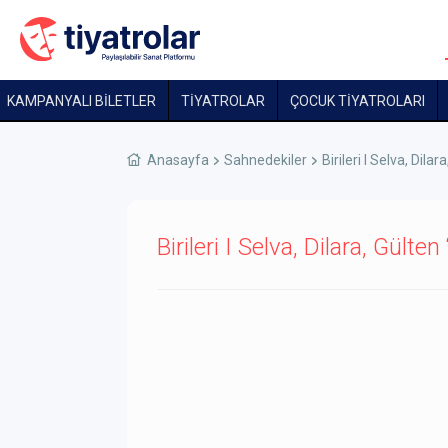
KAMPANYALI BİLETLER
TİYATROLAR
ÇOCUK TIYATROLARI
Anasayfa
Sahnedekiler
Birileri I Selva, Dil
Birileri I Selva, Dilara, Gült