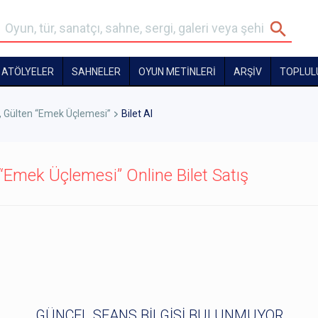
ATÖLYELER
SAHNELER
OYUN METİNLERİ
ARŞİV
TOPLUL
ara, Gülten “Emek Üçlemesi”
Bilet Al
en “Emek Üçlemesi” Online Bilet Satış
GÜNCEL SEANS BİLGİSİ BULUNMUYOR