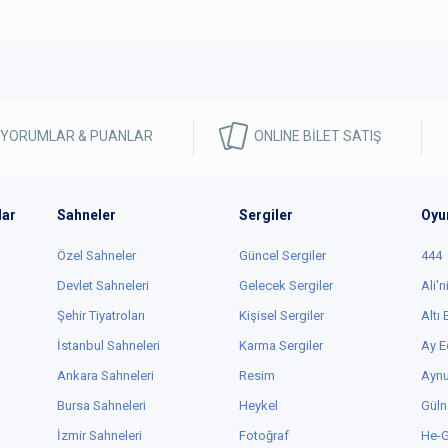
 YORUMLAR & PUANLAR
ONLINE BİLET SATIŞ
lar
Sahneler
Sergiler
Oyu
Özel Sahneler
Güncel Sergiler
444
Devlet Sahneleri
Gelecek Sergiler
Ali'n
Şehir Tiyatroları
Kişisel Sergiler
Altı
İstanbul Sahneleri
Karma Sergiler
Ay E
Ankara Sahneleri
Resim
Aynu
Bursa Sahneleri
Heykel
Güln
İzmir Sahneleri
Fotoğraf
He-