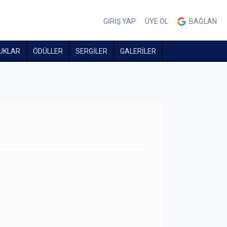
GİRİŞ YAP
ÜYE OL
BAĞLAN
UKLAR
ÖDÜLLER
SERGİLER
GALERİLER