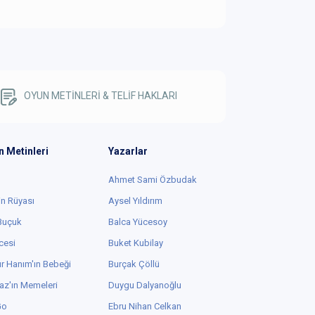
OYUN METİNLERİ & TELİF HAKLARI
n Metinleri
Yazarlar
Ahmet Sami Özbudak
in Rüyası
Aysel Yıldırım
 Buçuk
Balca Yücesoy
cesi
Buket Kubilay
r Hanım'ın Bebeği
Burçak Çöllü
az'ın Memeleri
Duygu Dalyanoğlu
Go
Ebru Nihan Celkan