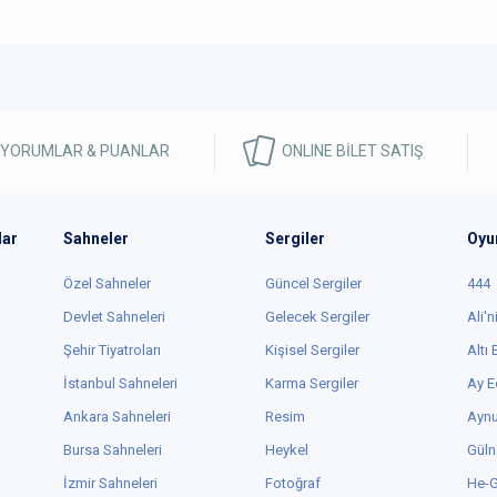
 YORUMLAR & PUANLAR
ONLINE BİLET SATIŞ
lar
Sahneler
Sergiler
Oyu
Özel Sahneler
Güncel Sergiler
444
Devlet Sahneleri
Gelecek Sergiler
Ali'n
Şehir Tiyatroları
Kişisel Sergiler
Altı
İstanbul Sahneleri
Karma Sergiler
Ay E
Ankara Sahneleri
Resim
Aynu
Bursa Sahneleri
Heykel
Güln
İzmir Sahneleri
Fotoğraf
He-