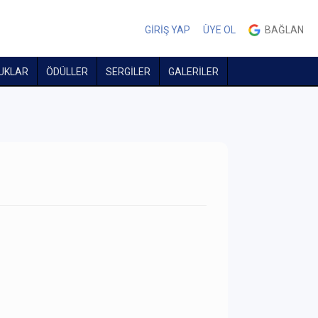
GİRİŞ YAP
ÜYE OL
BAĞLAN
UKLAR
ÖDÜLLER
SERGİLER
GALERİLER