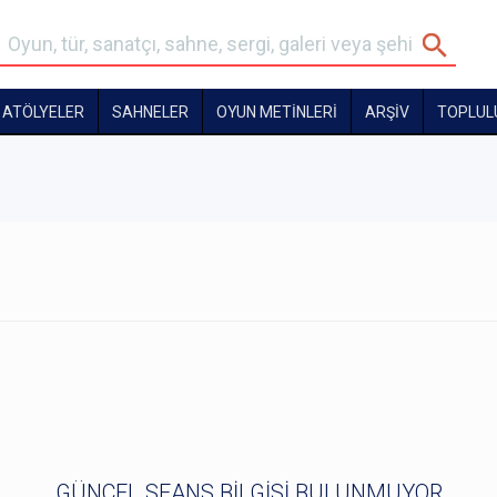
ATÖLYELER
SAHNELER
OYUN METİNLERİ
ARŞİV
TOPLUL
GÜNCEL SEANS BİLGİSİ BULUNMUYOR