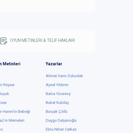
OYUN METİNLERİ & TELİF HAKLARI
n Metinleri
Yazarlar
Ahmet Sami Özbudak
in Rüyası
Aysel Yıldırım
 Buçuk
Balca Yücesoy
cesi
Buket Kubilay
r Hanım'ın Bebeği
Burçak Çöllü
az'ın Memeleri
Duygu Dalyanoğlu
Go
Ebru Nihan Celkan