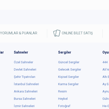
 YORUMLAR & PUANLAR
ONLINE BİLET SATIŞ
lar
Sahneler
Sergiler
Oyu
Özel Sahneler
Güncel Sergiler
444
Devlet Sahneleri
Gelecek Sergiler
Ali'n
Şehir Tiyatroları
Kişisel Sergiler
Altı
İstanbul Sahneleri
Karma Sergiler
Ay E
Ankara Sahneleri
Resim
Aynu
Bursa Sahneleri
Heykel
Güln
İzmir Sahneleri
Fotoğraf
He-