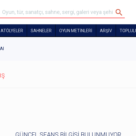
ATÖLYELER
SAHNELER
OYUN METİNLERİ
ARŞİV
TOPLUL
 Al
ış
GÜNCEL SEANS BİLGİSİ BULUNMUYOR