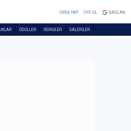
GİRİŞ YAP
ÜYE OL
BAĞLAN
UKLAR
ÖDÜLLER
SERGİLER
GALERİLER