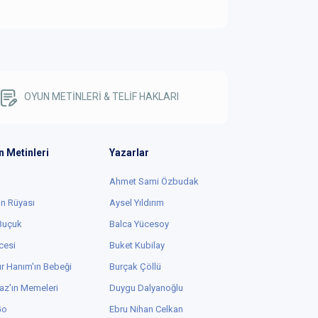
OYUN METİNLERİ & TELİF HAKLARI
n Metinleri
Yazarlar
Ahmet Sami Özbudak
in Rüyası
Aysel Yıldırım
 Buçuk
Balca Yücesoy
cesi
Buket Kubilay
r Hanım'ın Bebeği
Burçak Çöllü
az'ın Memeleri
Duygu Dalyanoğlu
Go
Ebru Nihan Celkan