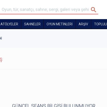
ATÖLYELER
SAHNELER
OYUN METİNLERİ
ARŞİV
TOPLUL
Al
ş
GÜNCEL SEANS BİLGİSİ BULUNMUYOR