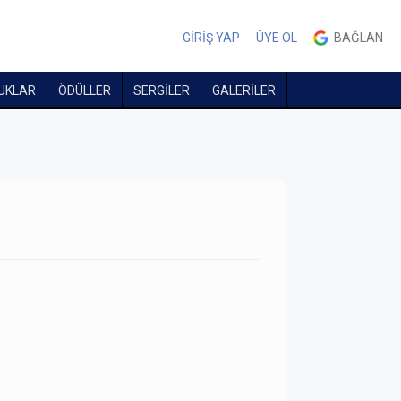
GİRİŞ YAP
ÜYE OL
BAĞLAN
UKLAR
ÖDÜLLER
SERGİLER
GALERİLER