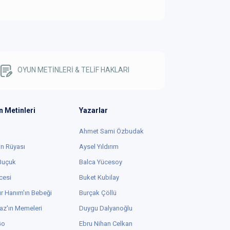
OYUN METİNLERİ & TELİF HAKLARI
n Metinleri
Yazarlar
Ahmet Sami Özbudak
in Rüyası
Aysel Yıldırım
 Buçuk
Balca Yücesoy
cesi
Buket Kubilay
r Hanım'ın Bebeği
Burçak Çöllü
az'ın Memeleri
Duygu Dalyanoğlu
Go
Ebru Nihan Celkan