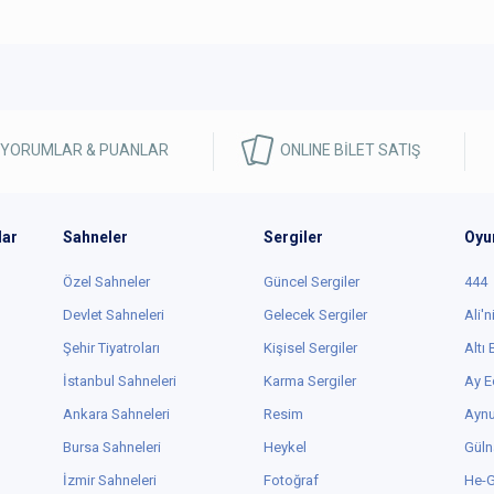
 YORUMLAR & PUANLAR
ONLINE BİLET SATIŞ
lar
Sahneler
Sergiler
Oyu
Özel Sahneler
Güncel Sergiler
444
Devlet Sahneleri
Gelecek Sergiler
Ali'n
Şehir Tiyatroları
Kişisel Sergiler
Altı
İstanbul Sahneleri
Karma Sergiler
Ay E
Ankara Sahneleri
Resim
Aynu
Bursa Sahneleri
Heykel
Güln
İzmir Sahneleri
Fotoğraf
He-