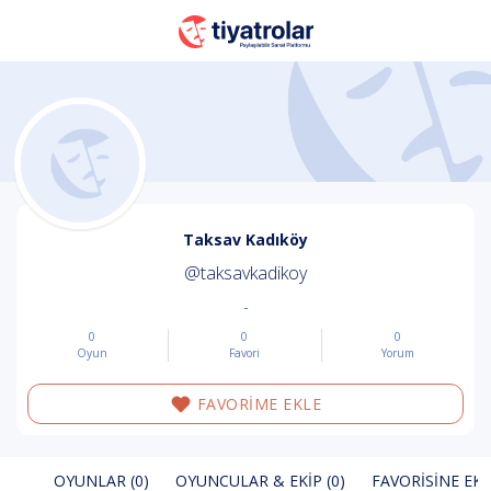
Taksav Kadıköy
@taksavkadikoy
-
0
0
0
Oyun
Favori
Yorum
FAVORİME EKLE
OYUNLAR (0)
OYUNCULAR & EKIP (0)
FAVORISINE EKL