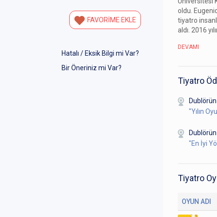
Üniversitesi
oldu. Eugen
FAVORİME EKLE
tiyatro insan
aldı. 2016 yı
DEVAMI
Hatalı / Eksik Bilgi mi Var?
Bir Öneriniz mi Var?
Tiyatro Öd
Dublörün
"Yılın Oy
Dublörün
"En İyi 
Tiyatro Oy
OYUN ADI