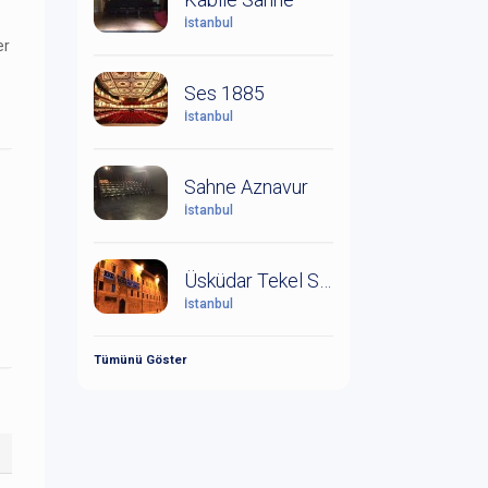
İstanbul
er
Ses 1885
İstanbul
Sahne Aznavur
İstanbul
Üsküdar Tekel Sahnesi
İstanbul
Tümünü Göster