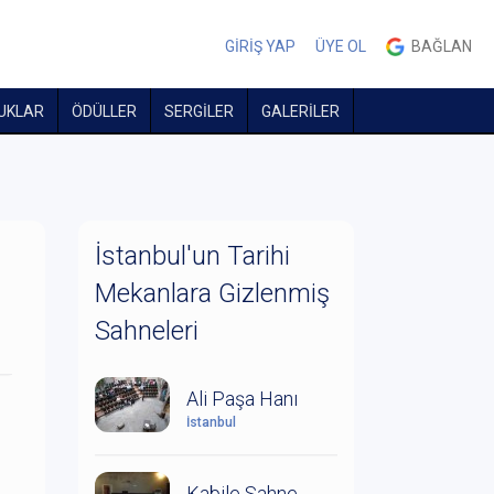
GİRİŞ YAP
ÜYE OL
BAĞLAN
UKLAR
ÖDÜLLER
SERGİLER
GALERİLER
İstanbul'un Tarihi
Mekanlara Gizlenmiş
Sahneleri
Ali Paşa Hanı
İstanbul
Kabile Sahne