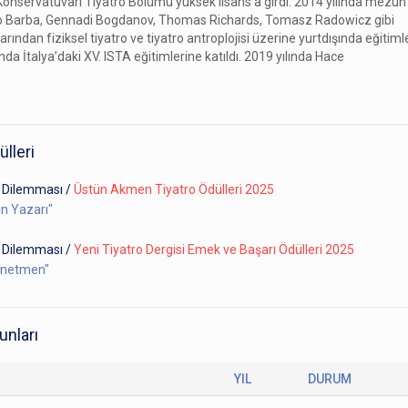
 Konservatuvarı Tiyatro Bölümü yüksek lisans'a girdi. 2014 yılında mezun
io Barba, Gennadi Bogdanov, Thomas Richards, Tomasz Radowicz gibi
larından fiziksel tiyatro ve tiyatro antroplojisi üzerine yurtdışında eğitiml
lında İtalya’daki XV. ISTA eğitimlerine katıldı. 2019 yılında Hace
ülleri
 Dilemması
/
Üstün Akmen Tiyatro Ödülleri 2025
un Yazarı"
 Dilemması
/
Yeni Tiyatro Dergisi Emek ve Başarı Ödülleri 2025
Yönetmen"
unları
YIL
DURUM