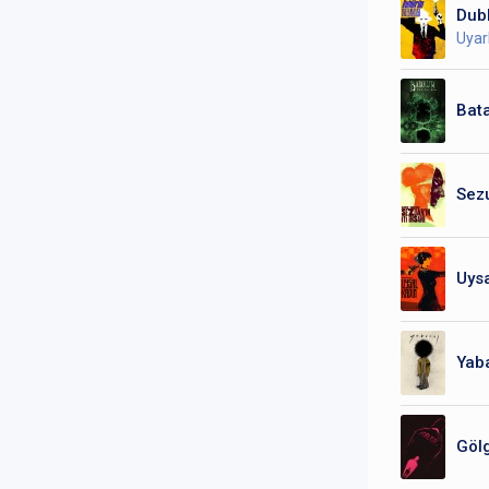
Dub
Uyar
Bata
Sezu
Uysa
Yaba
Gölg