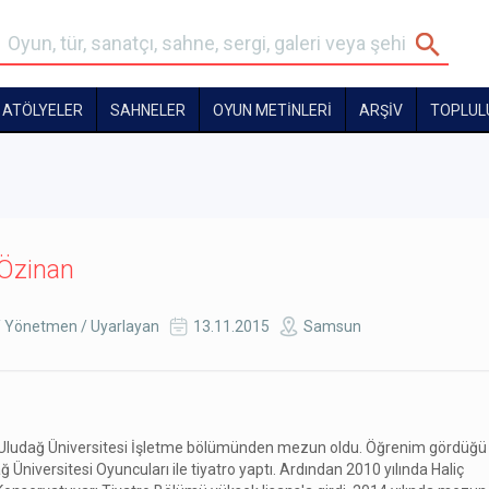
ATÖLYELER
SAHNELER
OYUN METİNLERİ
ARŞİV
TOPLUL
Özinan
 Yönetmen / Uyarlayan
13.11.2015
Samsun
 Uludağ Üniversitesi İşletme bölümünden mezun oldu. Öğrenim gördüğü
 Üniversitesi Oyuncuları ile tiyatro yaptı. Ardından 2010 yılında Haliç