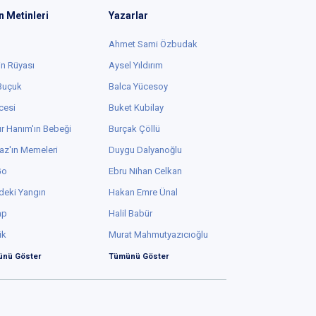
n Metinleri
Yazarlar
Ahmet Sami Özbudak
in Rüyası
Aysel Yıldırım
 Buçuk
Balca Yücesoy
cesi
Buket Kubilay
r Hanım'ın Bebeği
Burçak Çöllü
az'ın Memeleri
Duygu Dalyanoğlu
Go
Ebru Nihan Celkan
deki Yangın
Hakan Emre Ünal
ap
Halil Babür
ük
Murat Mahmutyazıcıoğlu
nü Göster
Tümünü Göster