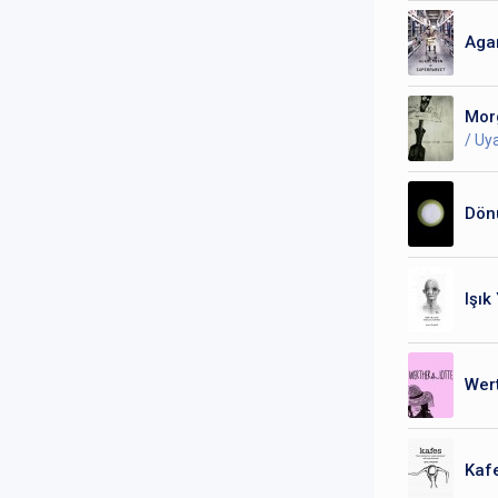
Aga
Morg
/ Uy
Dön
Işık 
Wer
Kafe