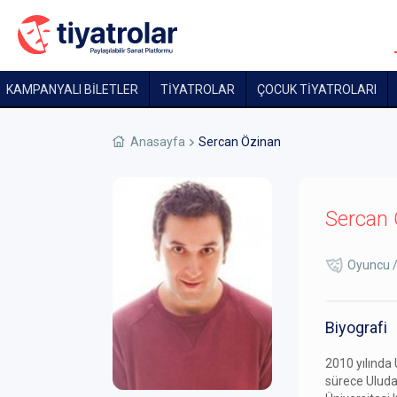
KAMPANYALI BİLETLER
TİYATROLAR
ÇOCUK TIYATROLARI
Anasayfa
Sercan Özinan
Sercan 
Oyuncu /
Biyografi
2010 yılında
sürece Uludağ