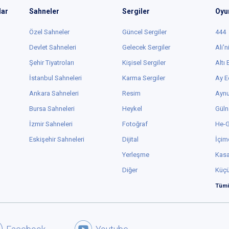
lar
Sahneler
Sergiler
Oyu
Özel Sahneler
Güncel Sergiler
444
Devlet Sahneleri
Gelecek Sergiler
Ali'n
Şehir Tiyatroları
Kişisel Sergiler
Altı
İstanbul Sahneleri
Karma Sergiler
Ay E
Ankara Sahneleri
Resim
Aynu
Bursa Sahneleri
Heykel
Güln
İzmir Sahneleri
Fotoğraf
He-
Eskişehir Sahneleri
Dijital
İçim
Yerleşme
Kas
Diğer
Küç
Tümü