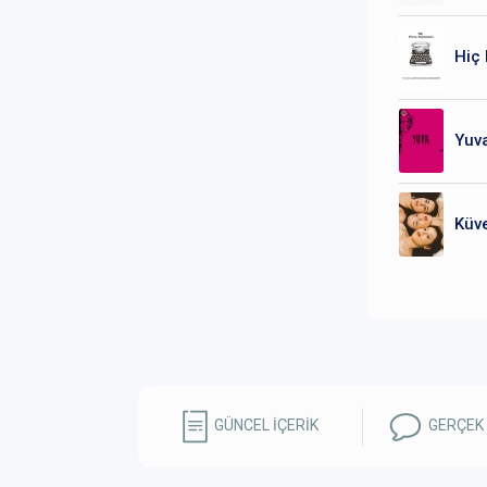
Hiç 
Yuva
Küve
GÜNCEL İÇERİK
GERÇEK