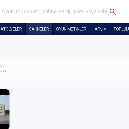
ATÖLYELER
SAHNELER
OYUN METİNLERİ
ARŞİV
TOPLUL
LÇE
azilli