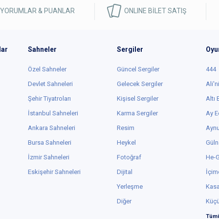
 YORUMLAR & PUANLAR
ONLINE BİLET SATIŞ
lar
Sahneler
Sergiler
Oyu
Özel Sahneler
Güncel Sergiler
444
Devlet Sahneleri
Gelecek Sergiler
Ali'n
Şehir Tiyatroları
Kişisel Sergiler
Altı
İstanbul Sahneleri
Karma Sergiler
Ay E
Ankara Sahneleri
Resim
Aynu
Bursa Sahneleri
Heykel
Güln
İzmir Sahneleri
Fotoğraf
He-
Eskişehir Sahneleri
Dijital
İçim
Yerleşme
Kas
Diğer
Küç
Tümü