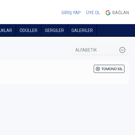
GİRİŞ YAP
ÜYE OL
BAĞLAN
UKLAR
ÖDÜLLER
SERGİLER
GALERİLER
ALFABETİK