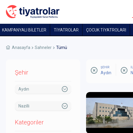
KAMPANYALI BİLETLER
TİYATROLAR
ÇOCUK TIYATROLARI
Anasayfa
Sahneler
Tümü
ŞEHİR
İ
Şehir
Aydın
N
Aydın
Nazilli
Kategoriler