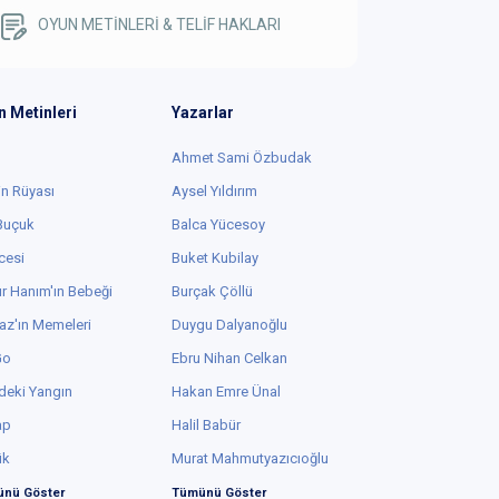
OYUN METİNLERİ & TELİF HAKLARI
n Metinleri
Yazarlar
Ahmet Sami Özbudak
in Rüyası
Aysel Yıldırım
 Buçuk
Balca Yücesoy
cesi
Buket Kubilay
r Hanım'ın Bebeği
Burçak Çöllü
az'ın Memeleri
Duygu Dalyanoğlu
Go
Ebru Nihan Celkan
deki Yangın
Hakan Emre Ünal
ap
Halil Babür
ük
Murat Mahmutyazıcıoğlu
nü Göster
Tümünü Göster