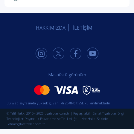
HAKKIMIZDA
İLETİŞİM
Masaüstü görünüm
Bu web sayfasında yüksek güvenlikli 2048-bit SSL kullanılmaktadır.
© Telif Hakkı 2015 - 2026 tiyatrolar.com.tr | Paylaşılabilir Sanat Tiyatrolar Bilgi
Teknolojileri Yayıncılık Pazarlama ve Tic. Ltd. Şti. - Her Hakkı Saklıdır.
iletisim@tiyatrolar.com.tr