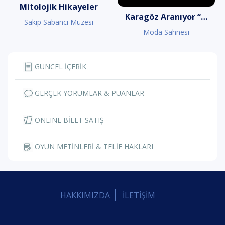
Mitolojik Hikayeler
Karagöz Aranıyor “Işkırlak“
Sakıp Sabancı Müzesi
Moda Sahnesi
GÜNCEL İÇERİK
GERÇEK YORUMLAR & PUANLAR
ONLINE BİLET SATIŞ
OYUN METİNLERİ & TELİF HAKLARI
HAKKIMIZDA
İLETİŞİM