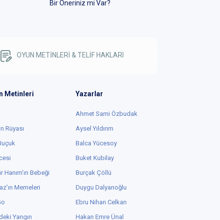
Bir Öneriniz mi Var?
OYUN METİNLERİ & TELİF HAKLARI
n Metinleri
Yazarlar
Ahmet Sami Özbudak
in Rüyası
Aysel Yıldırım
 Buçuk
Balca Yücesoy
cesi
Buket Kubilay
r Hanım'ın Bebeği
Burçak Çöllü
az'ın Memeleri
Duygu Dalyanoğlu
Go
Ebru Nihan Celkan
deki Yangın
Hakan Emre Ünal