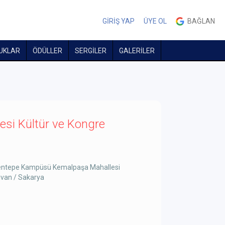
GİRİŞ YAP
ÜYE OL
BAĞLAN
UKLAR
ÖDÜLLER
SERGİLER
GALERİLER
esi Kültür ve Kongre
sentepe Kampüsü Kemalpaşa Mahallesi
ivan / Sakarya