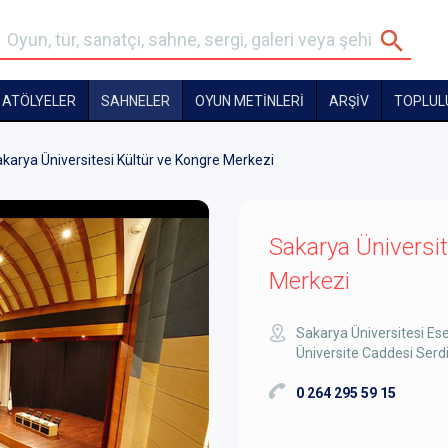
ATÖLYELER
SAHNELER
OYUN METİNLERİ
ARŞİV
TOPLUL
karya Üniversitesi Kültür ve Kongre Merkezi
Sakarya Üniversit
Merkezi
Sakarya Üniversitesi E
Üniversite Caddesi Serd
0 264 295 59 15