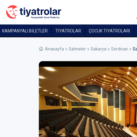
KAMPANYALI BİLETLER
TİYATROLAR
ÇOCUK TIYATROLARI
Anasayfa
Sahneler
Sakarya
Serdivan
Sa