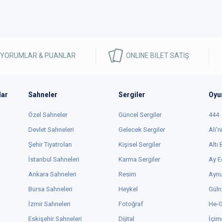
 YORUMLAR & PUANLAR
ONLINE BİLET SATIŞ
lar
Sahneler
Sergiler
Oyu
Özel Sahneler
Güncel Sergiler
444
Devlet Sahneleri
Gelecek Sergiler
Ali'n
Şehir Tiyatroları
Kişisel Sergiler
Altı
İstanbul Sahneleri
Karma Sergiler
Ay E
Ankara Sahneleri
Resim
Aynu
Bursa Sahneleri
Heykel
Güln
İzmir Sahneleri
Fotoğraf
He-
Eskişehir Sahneleri
Dijital
İçim