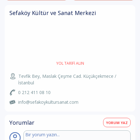
Sefaköy Kültür ve Sanat Merkezi
YOL TARIFI ALIN
Tevfik Bey, Maslak Çeşme Cad. Küçükçekmece /
İstanbul
0 212 411 08 10
info@sefakoykultursanat.com
Yorumlar
YORUM YAZ