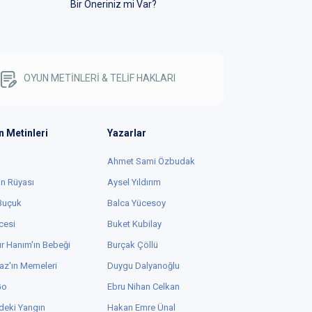
Bir Öneriniz mi Var?
OYUN METİNLERİ & TELİF HAKLARI
n Metinleri
Yazarlar
Ahmet Sami Özbudak
in Rüyası
Aysel Yıldırım
 Buçuk
Balca Yücesoy
cesi
Buket Kubilay
r Hanım'ın Bebeği
Burçak Çöllü
az'ın Memeleri
Duygu Dalyanoğlu
Go
Ebru Nihan Celkan
deki Yangın
Hakan Emre Ünal