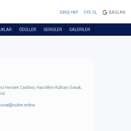
GİRİŞ YAP
ÜYE OL
BAĞLAN
UKLAR
ÖDÜLLER
SERGİLER
GALERİLER
leci Hendek Caddesi, Hacı Mimi Külhanı Sokak,
bul
social@culter.online