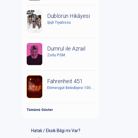
Dublörün Hikâyesi
Şişli Tiyatrosu
Dumrul ile Azrail
Zorlu PSM
Fahrenheit 451
Etimesgut Belediyesi 100. Yıl Cumhuriyet Kültür Sanat Merkezi
Tümünü Göster
Hatalı / Eksik Bilgi mi Var?