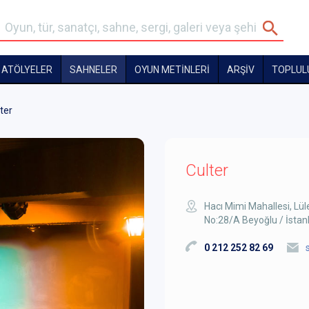
ATÖLYELER
SAHNELER
OYUN METİNLERİ
ARŞİV
TOPLUL
ter
Culter
Hacı Mimi Mahallesi, Lü
No:28/A Beyoğlu / İstan
0 212 252 82 69