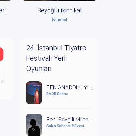
arı
Beyoğlu ikincikat
İstanbul
24. İstanbul Tiyatro
Festivali Yerli
Oyunları
BEN ANADOLU Yıldız Kenter'in Anısına Saygıyla
BAOB Sahne
Ben “Sevgili Milena” (Kafka ve Milena Mektuplaşmaları)
Sakıp Sabancı Müzesi