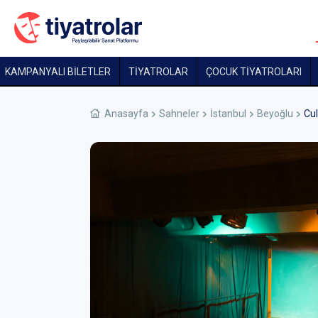
KAMPANYALI BİLETLER
TİYATROLAR
ÇOCUK TIYATROLARI
Anasayfa
Sahneler
İstanbul
Beyoğlu
Cul