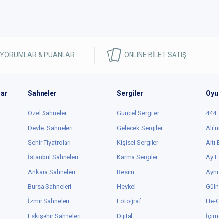
 YORUMLAR & PUANLAR
ONLINE BİLET SATIŞ
lar
Sahneler
Sergiler
Oyu
Özel Sahneler
Güncel Sergiler
444
Devlet Sahneleri
Gelecek Sergiler
Ali'n
Şehir Tiyatroları
Kişisel Sergiler
Altı
İstanbul Sahneleri
Karma Sergiler
Ay E
Ankara Sahneleri
Resim
Aynu
Bursa Sahneleri
Heykel
Güln
İzmir Sahneleri
Fotoğraf
He-
Eskişehir Sahneleri
Dijital
İçim