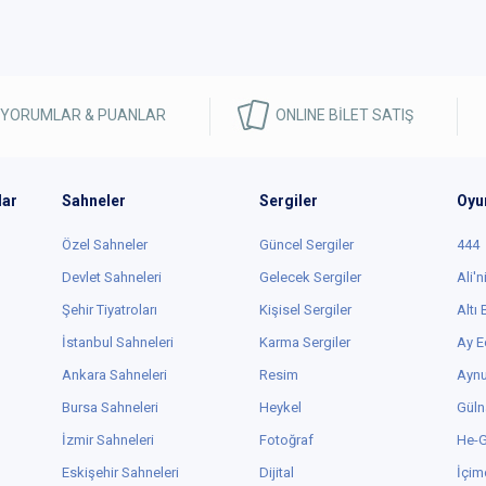
 YORUMLAR & PUANLAR
ONLINE BİLET SATIŞ
lar
Sahneler
Sergiler
Oyu
Özel Sahneler
Güncel Sergiler
444
Devlet Sahneleri
Gelecek Sergiler
Ali'n
Şehir Tiyatroları
Kişisel Sergiler
Altı
İstanbul Sahneleri
Karma Sergiler
Ay E
Ankara Sahneleri
Resim
Aynu
Bursa Sahneleri
Heykel
Güln
İzmir Sahneleri
Fotoğraf
He-
Eskişehir Sahneleri
Dijital
İçim