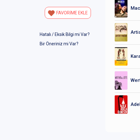
Mac
FAVORİME EKLE
Arti
Hatalı / Eksik Bilgi mi Var?
Bir Öneriniz mi Var?
Kara
Wer
Ade