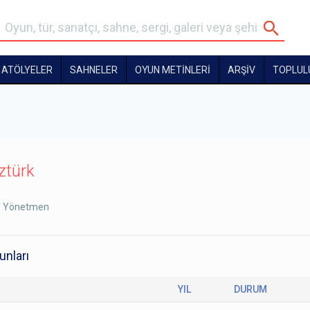
ATÖLYELER
SAHNELER
OYUN METİNLERİ
ARŞİV
TOPLUL
ztürk
/ Yönetmen
unları
YIL
DURUM