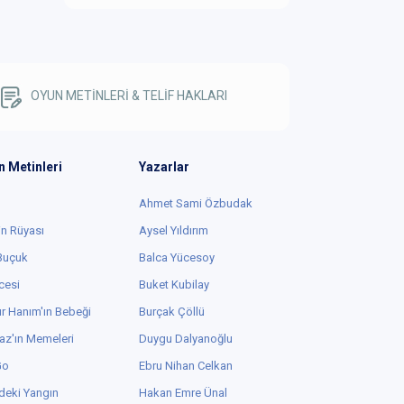
OYUN METİNLERİ & TELİF HAKLARI
n Metinleri
Yazarlar
Ahmet Sami Özbudak
in Rüyası
Aysel Yıldırım
 Buçuk
Balca Yücesoy
cesi
Buket Kubilay
r Hanım'ın Bebeği
Burçak Çöllü
az'ın Memeleri
Duygu Dalyanoğlu
Go
Ebru Nihan Celkan
deki Yangın
Hakan Emre Ünal