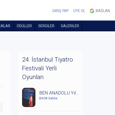
GİRİŞ YAP
ÜYE OL
BAĞLAN
UKLAR
ÖDÜLLER
SERGİLER
GALERİLER
24. İstanbul Tiyatro
Festivali Yerli
Oyunları
BEN ANADOLU Yıldız Kenter'in Anısına Saygıyla
BAOB Sahne