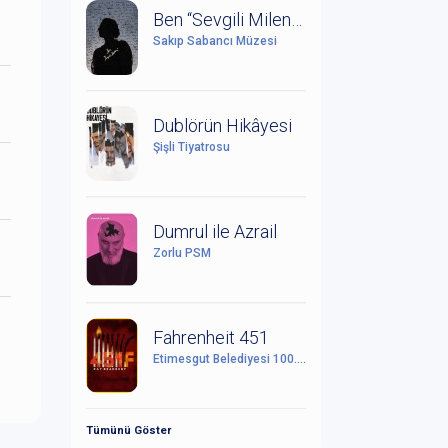
Ben “Sevgili Milena” (Kafka ve Milena Mektuplaşmaları)
Sakıp Sabancı Müzesi
Dublörün Hikâyesi
Şişli Tiyatrosu
Dumrul ile Azrail
Zorlu PSM
Fahrenheit 451
Etimesgut Belediyesi 100. Yıl Cumhuriyet Kültür Sanat Merkezi
Tümünü Göster