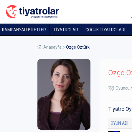
KAMPANYALI BİLETLER
TİYATROLAR
ÇOCUK TIYATROLARI
Anasayfa
Özge Öztürk
Özge Ö
Oyuncu 
Tiyatro Oy
OYUN ADI