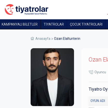
KAMPANYALI BİLETLER
TİYATROLAR
ÇOCUK TIYATROLARI
Anasayfa
Ozan Elaltunterin
Ozan El
Oyuncu
Tiyatro Oy
OYUN ADI