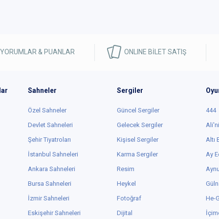
 YORUMLAR & PUANLAR
ONLINE BİLET SATIŞ
lar
Sahneler
Sergiler
Oyu
Özel Sahneler
Güncel Sergiler
444
Devlet Sahneleri
Gelecek Sergiler
Ali'n
Şehir Tiyatroları
Kişisel Sergiler
Altı
İstanbul Sahneleri
Karma Sergiler
Ay E
Ankara Sahneleri
Resim
Aynu
Bursa Sahneleri
Heykel
Güln
İzmir Sahneleri
Fotoğraf
He-
Eskişehir Sahneleri
Dijital
İçim