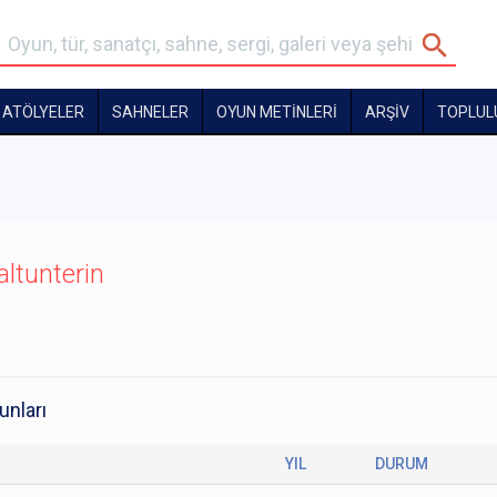
ATÖLYELER
SAHNELER
OYUN METİNLERİ
ARŞİV
TOPLUL
altunterin
unları
YIL
DURUM