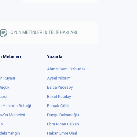
OYUN METİNLERİ & TELİF HAKLARI
n Metinleri
Yazarlar
Ahmet Sami Özbudak
in Rüyası
Aysel Yıldırım
 Buçuk
Balca Yücesoy
cesi
Buket Kubilay
r Hanım'ın Bebeği
Burçak Çöllü
az'ın Memeleri
Duygu Dalyanoğlu
Go
Ebru Nihan Celkan
deki Yangın
Hakan Emre Ünal