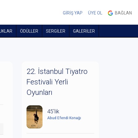
GİRİŞ YAP
ÜYE OL
BAĞLAN
UKLAR
ÖDÜLLER
SERGİLER
GALERİLER
22. İstanbul Tiyatro
Festivali Yerli
Oyunları
45'lik
Abud Efendi Konağı