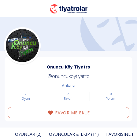
Onuncu Köy Tiyatro
@onuncukoytiyatro
Ankara
2
2
0
Oyun
Favori
Yorum
FAVORİME EKLE
OYUNLAR (2)
OYUNCULAR & EKIP (11)
FAVORISINE EK