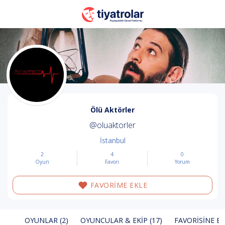
Ölü Aktörler
@oluaktorler
İstanbul
2
4
0
Oyun
Favori
Yorum
FAVORİME EKLE
OYUNLAR (2)
OYUNCULAR & EKIP (17)
FAVORISINE EK