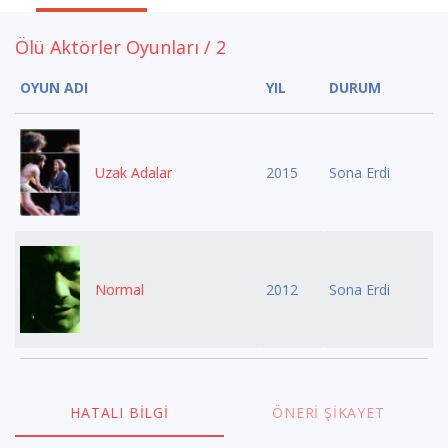
Ölü Aktörler Oyunları / 2
OYUN ADI
YIL
DURUM
Uzak Adalar
2015
Sona Erdi
Normal
2012
Sona Erdi
HATALI BILGI
ÖNERI ŞIKAYET