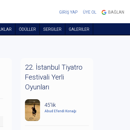
GİRİŞ YAP
ÜYE OL
BAĞLAN
UKLAR
ÖDÜLLER
SERGİLER
GALERİLER
22. İstanbul Tiyatro
Festivali Yerli
Oyunları
45'lik
Abud Efendi Konağı