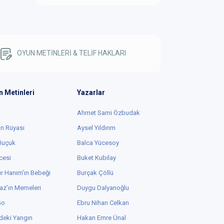
OYUN METİNLERİ & TELİF HAKLARI
n Metinleri
Yazarlar
Ahmet Sami Özbudak
in Rüyası
Aysel Yıldırım
 Buçuk
Balca Yücesoy
cesi
Buket Kubilay
r Hanım'ın Bebeği
Burçak Çöllü
az'ın Memeleri
Duygu Dalyanoğlu
Go
Ebru Nihan Celkan
deki Yangın
Hakan Emre Ünal