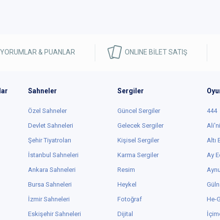
 YORUMLAR & PUANLAR
ONLINE BİLET SATIŞ
lar
Sahneler
Sergiler
Oyu
Özel Sahneler
Güncel Sergiler
444
Devlet Sahneleri
Gelecek Sergiler
Ali'n
Şehir Tiyatroları
Kişisel Sergiler
Altı
İstanbul Sahneleri
Karma Sergiler
Ay E
Ankara Sahneleri
Resim
Aynu
Bursa Sahneleri
Heykel
Güln
İzmir Sahneleri
Fotoğraf
He-
Eskişehir Sahneleri
Dijital
İçim