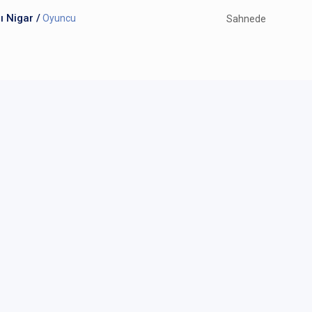
ı Nigar /
Oyuncu
Sahnede