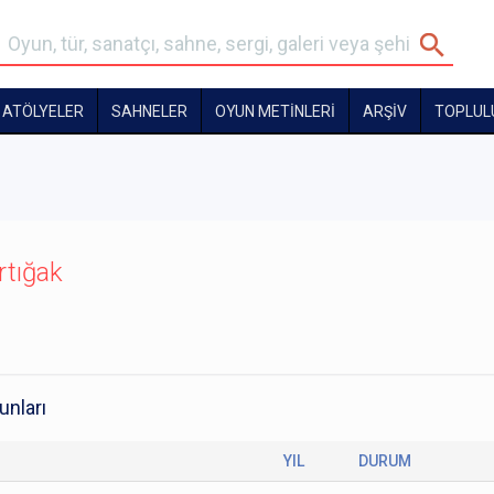
ATÖLYELER
SAHNELER
OYUN METİNLERİ
ARŞİV
TOPLUL
rtığak
unları
YIL
DURUM