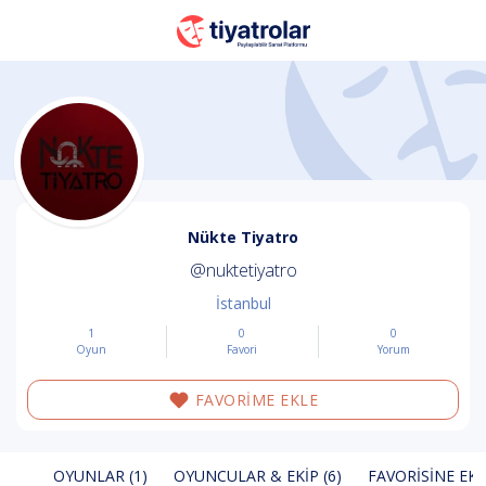
Nükte Tiyatro
@nuktetiyatro
İstanbul
1
0
0
Oyun
Favori
Yorum
FAVORİME EKLE
OYUNLAR (1)
OYUNCULAR & EKIP (6)
FAVORISINE EKL