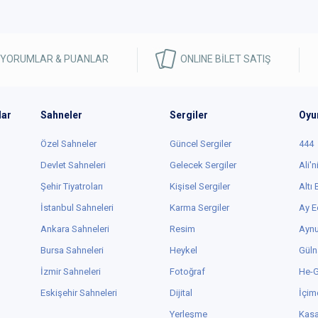
 YORUMLAR & PUANLAR
ONLINE BİLET SATIŞ
lar
Sahneler
Sergiler
Oyu
Özel Sahneler
Güncel Sergiler
444
Devlet Sahneleri
Gelecek Sergiler
Ali'n
Şehir Tiyatroları
Kişisel Sergiler
Altı
İstanbul Sahneleri
Karma Sergiler
Ay E
Ankara Sahneleri
Resim
Aynu
Bursa Sahneleri
Heykel
Güln
İzmir Sahneleri
Fotoğraf
He-
Eskişehir Sahneleri
Dijital
İçim
Yerleşme
Kas