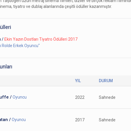
n Taşdöğen uzun metraj sinema filmleri, diziler ve birçok reklam filmind
 Sinema, tiyatro ve dublaj alanlarında çeşitli ödüller kazanmıştır.
ülleri
n
/
Ekin Yazın Dostları Tiyatro Ödülleri 2017
ı Rolde Erkek Oyuncu"
unları
YIL
DURUM
uffe /
Oyuncu
2022
Sahnede
tan /
Oyuncu
2017
Sahnede