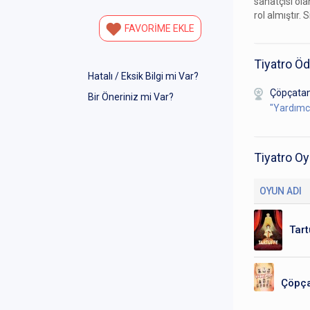
sanatçısı ola
rol almıştır.
FAVORİME EKLE
Tiyatro Öd
Hatalı / Eksik Bilgi mi Var?
Çöpçata
Bir Öneriniz mi Var?
"Yardımc
Tiyatro Oy
OYUN ADI
Tart
Çöpça