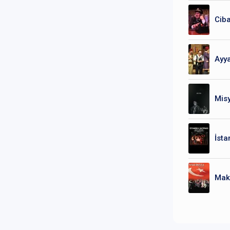
Ciba
Ayy
Misy
İsta
Mak