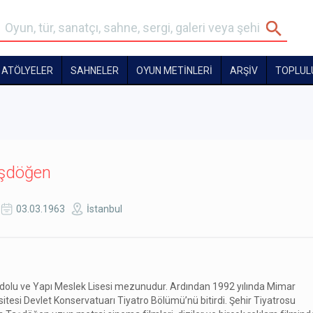
ATÖLYELER
SAHNELER
OYUN METİNLERİ
ARŞİV
TOPLUL
aşdöğen
03.03.1963
İstanbul
dolu ve Yapı Meslek Lisesi mezunudur. Ardından 1992 yılında Mimar
itesi Devlet Konservatuarı Tiyatro Bölümü’nü bitirdi. Şehir Tiyatrosu