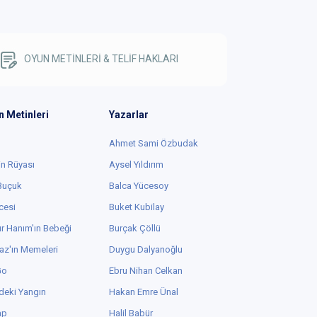
OYUN METİNLERİ & TELİF HAKLARI
n Metinleri
Yazarlar
Ahmet Sami Özbudak
in Rüyası
Aysel Yıldırım
 Buçuk
Balca Yücesoy
cesi
Buket Kubilay
r Hanım'ın Bebeği
Burçak Çöllü
az'ın Memeleri
Duygu Dalyanoğlu
Go
Ebru Nihan Celkan
deki Yangın
Hakan Emre Ünal
ap
Halil Babür