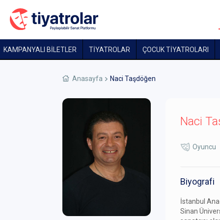
KAMPANYALI BİLETLER
TİYATROLAR
ÇOCUK TIYATROLARI
Anasayfa
Naci Taşdöğen
Naci T
Oyuncu
Biyografi
İstanbul Ana
Sinan Ünivers