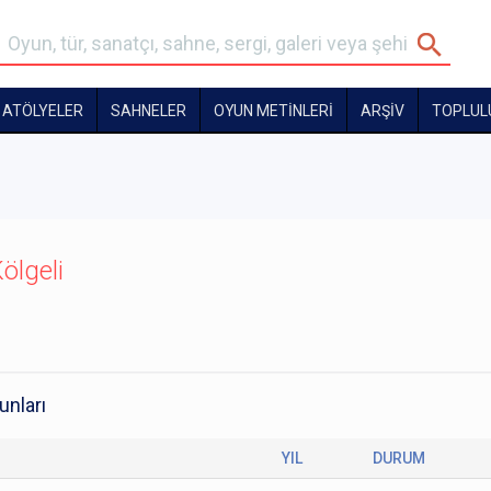
ATÖLYELER
SAHNELER
OYUN METİNLERİ
ARŞİV
TOPLUL
ölgeli
unları
YIL
DURUM