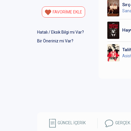
Sırç
Sana
FAVORİME EKLE
Hayv
Hatalı / Eksik Bilgi mi Var?
Bir Öneriniz mi Var?
Tali
Asis
GÜNCEL İÇERİK
GERÇEK