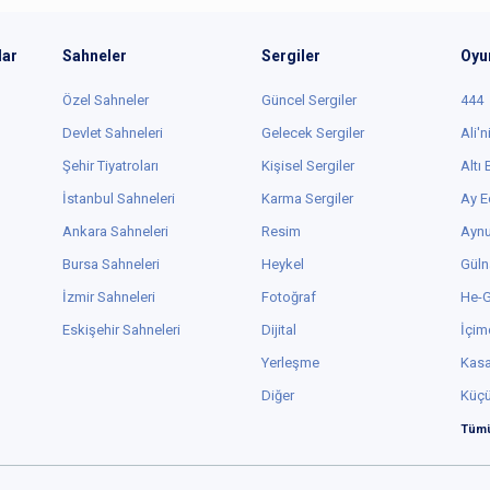
lar
Sahneler
Sergiler
Oyu
Özel Sahneler
Güncel Sergiler
444
Devlet Sahneleri
Gelecek Sergiler
Ali'n
Şehir Tiyatroları
Kişisel Sergiler
Altı
İstanbul Sahneleri
Karma Sergiler
Ay E
Ankara Sahneleri
Resim
Aynu
Bursa Sahneleri
Heykel
Güln
İzmir Sahneleri
Fotoğraf
He-
Eskişehir Sahneleri
Dijital
İçim
Yerleşme
Kas
Diğer
Küç
Tümü