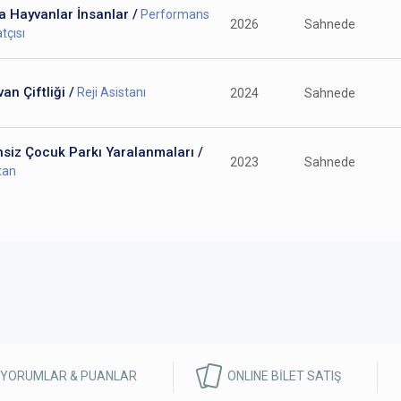
a Hayvanlar İnsanlar /
Performans
2026
Sahnede
tçısı
an Çiftliği /
Reji Asistanı
2024
Sahnede
hsiz Çocuk Parkı Yaralanmaları /
2023
Sahnede
tan
 YORUMLAR & PUANLAR
ONLINE BİLET SATIŞ