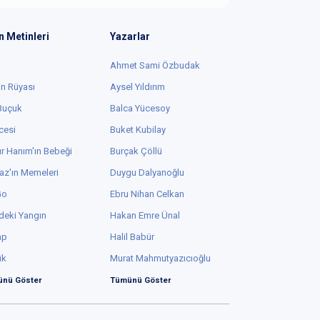
n Metinleri
Yazarlar
Ahmet Sami Özbudak
in Rüyası
Aysel Yıldırım
 Buçuk
Balca Yücesoy
cesi
Buket Kubilay
r Hanım'ın Bebeği
Burçak Çöllü
az'ın Memeleri
Duygu Dalyanoğlu
Go
Ebru Nihan Celkan
deki Yangın
Hakan Emre Ünal
ap
Halil Babür
ük
Murat Mahmutyazıcıoğlu
nü Göster
Tümünü Göster