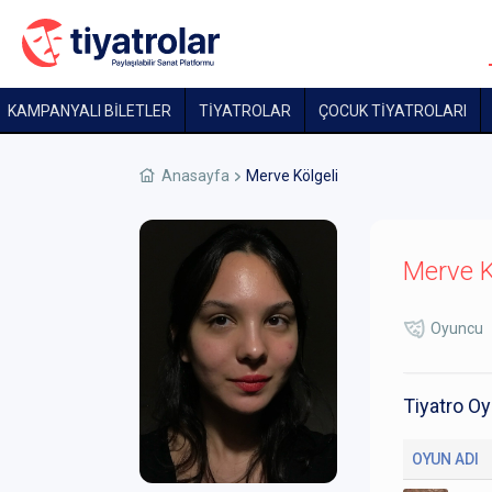
KAMPANYALI BİLETLER
TİYATROLAR
ÇOCUK TIYATROLARI
Anasayfa
Merve Kölgeli
Merve K
Oyuncu
Tiyatro Oy
OYUN ADI