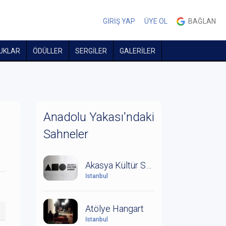
GİRİŞ YAP
ÜYE OL
BAĞLAN
UKLAR
ÖDÜLLER
SERGİLER
GALERİLER
Anadolu Yakası'ndaki
Sahneler
Akasya Kültür Sanat
İstanbul
Atölye Hangart
İstanbul