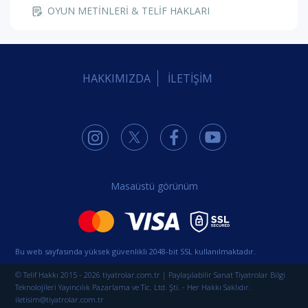
OYUN METİNLERİ & TELİF HAKLARI
HAKKIMIZDA
İLETİŞİM
Masaüstü görünüm
Bu web sayfasında yüksek güvenlikli 2048-bit SSL kullanılmaktadır.
© Telif Hakkı 2015 - 2026 tiyatrolar.com.tr | Paylaşılabilir Sanat Tiyatrolar Bilgi
Teknolojileri Yayıncılık Pazarlama ve Tic. Ltd. Şti. - Her Hakkı Saklıdır.
iletisim@tiyatrolar.com.tr