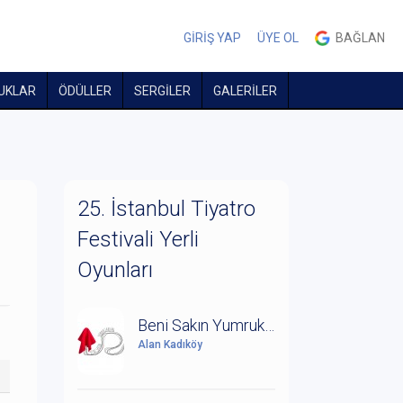
GİRİŞ YAP
ÜYE OL
BAĞLAN
UKLAR
ÖDÜLLER
SERGİLER
GALERİLER
25. İstanbul Tiyatro
Festivali Yerli
Oyunları
Beni Sakın Yumruklardan
Alan Kadıköy