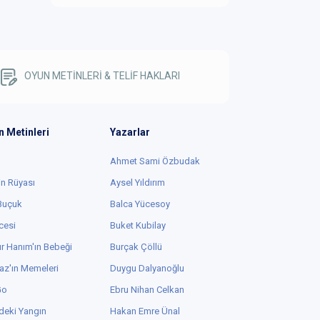
OYUN METİNLERİ & TELİF HAKLARI
n Metinleri
Yazarlar
Ahmet Sami Özbudak
in Rüyası
Aysel Yıldırım
 Buçuk
Balca Yücesoy
cesi
Buket Kubilay
r Hanım'ın Bebeği
Burçak Çöllü
az'ın Memeleri
Duygu Dalyanoğlu
Go
Ebru Nihan Celkan
deki Yangın
Hakan Emre Ünal