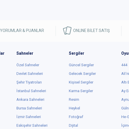
 YORUMLAR & PUANLAR
ONLINE BİLET SATIŞ
lar
Sahneler
Sergiler
Oyu
Özel Sahneler
Güncel Sergiler
444
Devlet Sahneleri
Gelecek Sergiler
Ali'n
Şehir Tiyatroları
Kişisel Sergiler
Altı
İstanbul Sahneleri
Karma Sergiler
Ay E
Ankara Sahneleri
Resim
Aynu
Bursa Sahneleri
Heykel
Güln
İzmir Sahneleri
Fotoğraf
He-
Eskişehir Sahneleri
Dijital
İçim