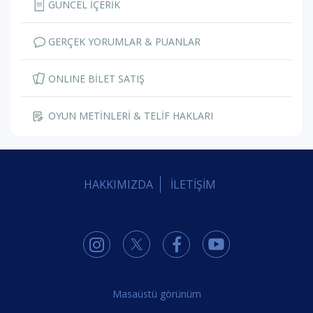
GÜNCEL İÇERİK
GERÇEK YORUMLAR & PUANLAR
ONLINE BİLET SATIŞ
OYUN METİNLERİ & TELİF HAKLARI
HAKKIMIZDA
İLETİŞİM
Masaüstü görünüm