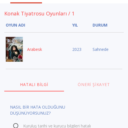
Konak Tiyatrosu Oyunları / 1
OYUN ADI
YIL
DURUM
Arabesk
2023
Sahnede
HATALI BILGI
ÖNERI ŞIKAYET
NASIL BİR HATA OLDUĞUNU
DÜŞÜNÜYORSUNUZ?
Kuruluş tarihi ve kurucu bilgileri hatalı