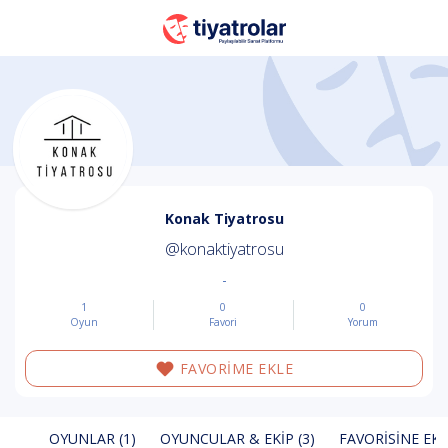
Konak Tiyatrosu
@konaktiyatrosu
-
1
0
0
Oyun
Favori
Yorum
FAVORİME EKLE
OYUNLAR (1)
OYUNCULAR & EKIP (3)
FAVORISINE EKL