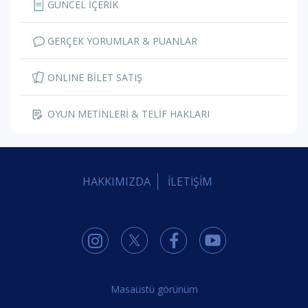
GÜNCEL İÇERİK
GERÇEK YORUMLAR & PUANLAR
ONLINE BİLET SATIŞ
OYUN METİNLERİ & TELİF HAKLARI
HAKKIMIZDA
İLETİŞİM
Masaüstü görünüm