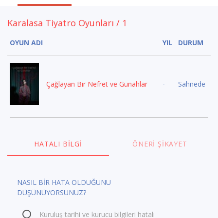
Karalasa Tiyatro Oyunları / 1
OYUN ADI
YIL
DURUM
Çağlayan Bir Nefret ve Günahlar
-
Sahnede
HATALI BILGI
ÖNERI ŞIKAYET
NASIL BİR HATA OLDUĞUNU
DÜŞÜNÜYORSUNUZ?
Kuruluş tarihi ve kurucu bilgileri hatalı