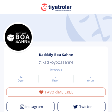
Kadıköy Boa Sahne
@kadikoyboasahne
İstanbul
12
0
0
Oyun
Favori
Yorum
FAVORİME EKLE
Instagram
Twitter