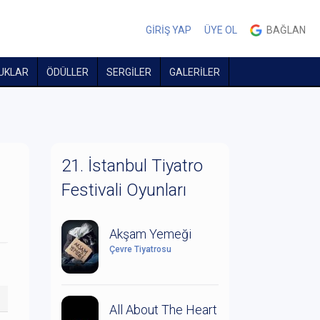
GİRİŞ YAP
ÜYE OL
BAĞLAN
UKLAR
ÖDÜLLER
SERGİLER
GALERİLER
21. İstanbul Tiyatro
Festivali Oyunları
Akşam Yemeği
Çevre Tiyatrosu
All About The Heart