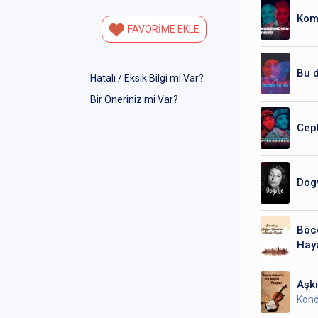
Komş
FAVORİME EKLE
Bu 
Hatalı / Eksik Bilgi mi Var?
Bir Öneriniz mi Var?
Cep
Dogv
Böce
Haya
Aşkı
Kond