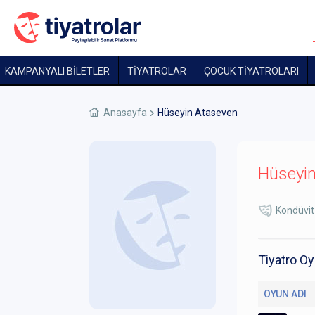
KAMPANYALI BİLETLER
TİYATROLAR
ÇOCUK TIYATROLARI
Anasayfa
Hüseyin Ataseven
Hüseyi
Kondüvit
Tiyatro Oy
OYUN ADI