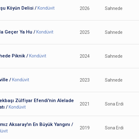
u Köyün Delisi /
Kondüvit
2026
Sahnede
da Geçer Ya Hu /
Kondüvit
2025
Sahnede
hede Piknik /
Kondüvit
2024
Sahnede
ille /
Kondüvit
2023
Sahnede
kbaşı Zülfiyar Efendi'nin Alelade
2021
Sona Erdi
tı /
Kondüvit
mız Aksaray'ın En Büyük Yangını /
2019
Sona Erdi
üvit