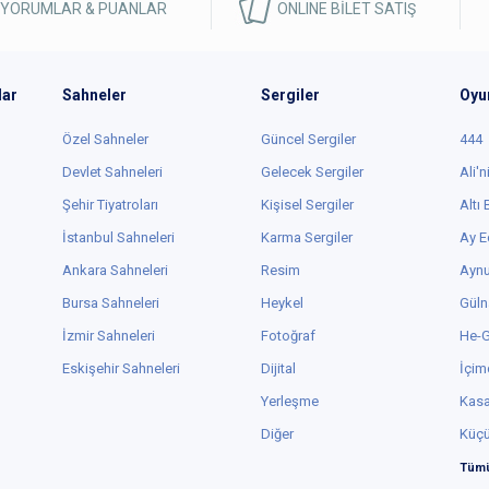
 YORUMLAR & PUANLAR
ONLINE BİLET SATIŞ
lar
Sahneler
Sergiler
Oyu
Özel Sahneler
Güncel Sergiler
444
Devlet Sahneleri
Gelecek Sergiler
Ali'n
Şehir Tiyatroları
Kişisel Sergiler
Altı
İstanbul Sahneleri
Karma Sergiler
Ay E
Ankara Sahneleri
Resim
Aynu
Bursa Sahneleri
Heykel
Güln
İzmir Sahneleri
Fotoğraf
He-
Eskişehir Sahneleri
Dijital
İçim
Yerleşme
Kas
Diğer
Küç
Tümü