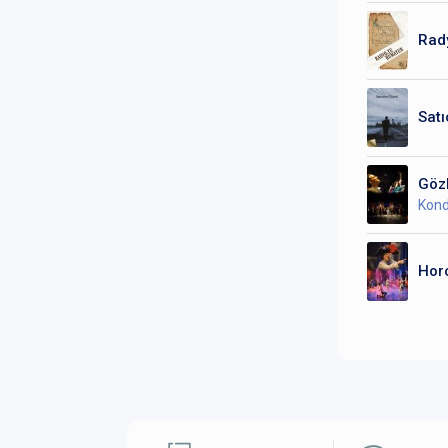
Rad
Satı
Göz
Kond
Hor