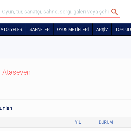
ATÖLYELER
SAHNELER
OYUN METİNLERİ
ARŞİV
TOPLUL
n Ataseven
unları
YIL
DURUM