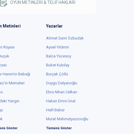
OYUN METİNLERİ & TELİF HAKLARI
n Metinleri
Yazarlar
Ahmet Sami Özbudak
in Rüyası
Aysel Yıldırım
 Buçuk
Balca Yücesoy
cesi
Buket Kubilay
r Hanım'ın Bebeği
Burçak Çöllü
az'ın Memeleri
Duygu Dalyanoğlu
Go
Ebru Nihan Celkan
deki Yangın
Hakan Emre Ünal
ap
Halil Babür
ük
Murat Mahmutyazıcıoğlu
nü Göster
Tümünü Göster