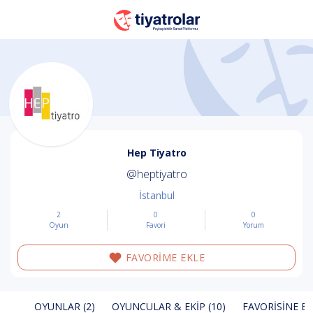
Hep Tiyatro
@heptiyatro
İstanbul
2
0
0
Oyun
Favori
Yorum
FAVORİME EKLE
OYUNLAR (2)
OYUNCULAR & EKIP (10)
FAVORISINE EK