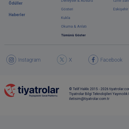
Deneysel & Absürd
İzmir Sah
Ödüller
Gösteri
Eskişehir
Haberler
Kukla
Okuma & Anlatı
Tümünü Göster
Instagram
X
Facebook
© Telif Hakkı 2015 - 2026 tiyatrolar.com
Tiyatrolar Bilgi Teknolojileri Yayıncılık
iletisim@tiyatrolar.com.tr