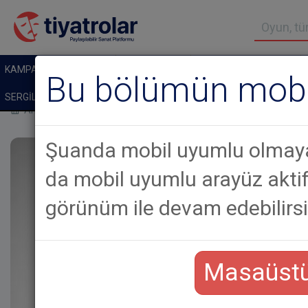
KAMPANYALI BİLETLER
TİYATROLAR
ÇOCUK TIYATROLARI
Bu bölümün mobil
SERGİLER
GALERİLER
Anasayfa
Haberler
Bilet Yerine Kitap: 7. Ataşehir Tiyatro Festiv
Şuanda mobil uyumlu olmaya
da mobil uyumlu arayüz akt
görünüm ile devam edebilirsi
Masaüstü