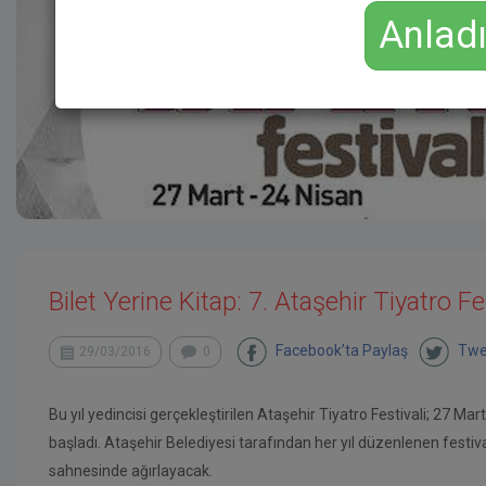
Anlad
Bilet Yerine Kitap: 7. Ataşehir Tiyatro Fe
Facebook’ta Paylaş
Twe
29/03/2016
0
Bu yıl yedincisi gerçekleştirilen Ataşehir Tiyatro Festivali; 27 M
başladı. Ataşehir Belediyesi tarafından her yıl düzenlenen festiva
sahnesinde ağırlayacak.