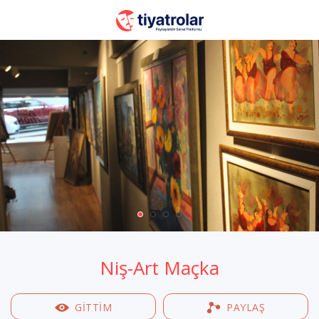
Niş-Art Maçka
GİTTİM
PAYLAŞ