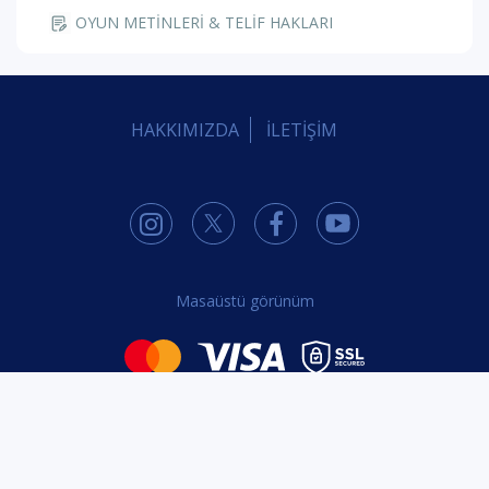
OYUN METİNLERİ & TELİF HAKLARI
HAKKIMIZDA
İLETİŞİM
Masaüstü görünüm
Bu web sayfasında yüksek güvenlikli 2048-bit SSL kullanılmaktadır.
© Telif Hakkı 2015 - 2026 tiyatrolar.com.tr | Paylaşılabilir Sanat Tiyatrolar Bilgi
Teknolojileri Yayıncılık Pazarlama ve Tic. Ltd. Şti. - Her Hakkı Saklıdır.
iletisim@tiyatrolar.com.tr