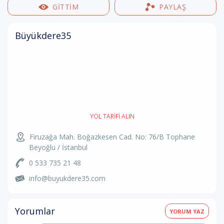
GİTTİM
PAYLAŞ
Büyükdere35
YOL TARIFI ALIN
Firuzağa Mah. Boğazkesen Cad. No: 76/B Tophane
Beyoğlu / İstanbul
0 533 735 21 48
info@buyukdere35.com
Yorumlar
YORUM YAZ