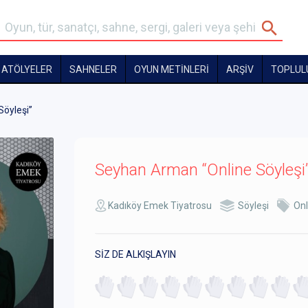
ATÖLYELER
SAHNELER
OYUN METİNLERİ
ARŞİV
TOPLUL
öyleşi”
Seyhan Arman “Online Söyleşi
Kadıköy Emek Tiyatrosu
Söyleşi
Onl
SİZ DE ALKIŞLAYIN