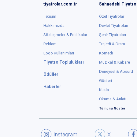
tiyatrolar.com.tr
Sahnedeki Tiyatro
İletişim
Özel Tiyatrolar
Hakkımızda
Devlet Tiyatroları
Sözleşmeler & Politikalar
Şehir Tiyatroları
Reklam
Trajedi & Dram
Logo Kullanımları
Komedi
Tiyatro Toplulukları
Müzikal & Kabare
Deneysel & Absürd
Ödüller
Gösteri
Haberler
Kukla
Okuma & Anlatı
Tümünü Göster
Instagram
X