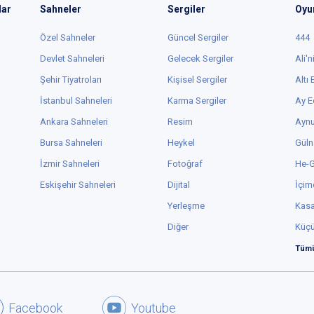
lar
Sahneler
Sergiler
Oyu
Özel Sahneler
Güncel Sergiler
444
Devlet Sahneleri
Gelecek Sergiler
Ali'n
Şehir Tiyatroları
Kişisel Sergiler
Altı
İstanbul Sahneleri
Karma Sergiler
Ay E
Ankara Sahneleri
Resim
Aynu
Bursa Sahneleri
Heykel
Güln
İzmir Sahneleri
Fotoğraf
He-
Eskişehir Sahneleri
Dijital
İçim
Yerleşme
Kas
Diğer
Küç
Tümü
Facebook
Youtube