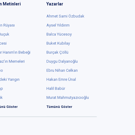
n Metinleri
Yazarlar
Ahmet Sami Özbudak
in Rüyası
Aysel Yıldırım
 Buçuk
Balca Yücesoy
cesi
Buket Kubilay
r Hanım'ın Bebeği
Burçak Çöllü
az'ın Memeleri
Duygu Dalyanoğlu
Go
Ebru Nihan Celkan
deki Yangın
Hakan Emre Ünal
ap
Halil Babür
ük
Murat Mahmutyazıcıoğlu
nü Göster
Tümünü Göster