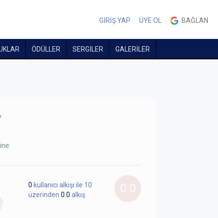
GİRİŞ YAP
ÜYE OL
BAĞLAN
UKLAR
ÖDÜLLER
SERGİLER
GALERİLER
”
ine
0
kullanıcı alkışı ile 10
0.0
üzerinden
0.0
alkış