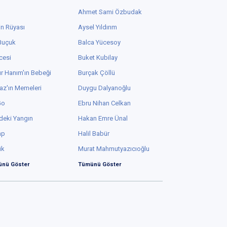
Ahmet Sami Özbudak
in Rüyası
Aysel Yıldırım
 Buçuk
Balca Yücesoy
cesi
Buket Kubilay
r Hanım'ın Bebeği
Burçak Çöllü
az'ın Memeleri
Duygu Dalyanoğlu
Go
Ebru Nihan Celkan
deki Yangın
Hakan Emre Ünal
ap
Halil Babür
ük
Murat Mahmutyazıcıoğlu
nü Göster
Tümünü Göster