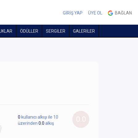
GİRİŞ YAP
ÜYE OL
BAĞLAN
UKLAR
ÖDÜLLER
SERGİLER
GALERİLER
0
kullanıcı alkışı ile 10
0.0
üzerinden
0.0
alkış