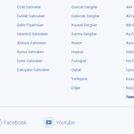
Özel Sahneler
Güncel Sergiler
444
Devlet Sahneleri
Gelecek Sergiler
Ali'n
Şehir Tiyatroları
Kişisel Sergiler
Altı
İstanbul Sahneleri
Karma Sergiler
Ay E
Ankara Sahneleri
Resim
Aynu
Bursa Sahneleri
Heykel
Güln
İzmir Sahneleri
Fotoğraf
He-
Eskişehir Sahneleri
Dijital
İçim
Yerleşme
Kas
Diğer
Küç
Tümü
Facebook
Youtube