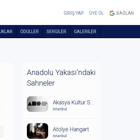
GİRİŞ YAP
ÜYE OL
BAĞLAN
UKLAR
ÖDÜLLER
SERGİLER
GALERİLER
Anadolu Yakası'ndaki
Sahneler
Akasya Kültür Sanat
İstanbul
Atölye Hangart
İstanbul