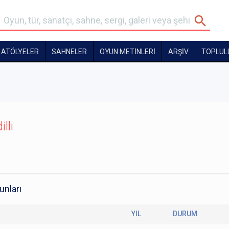
ATÖLYELER
SAHNELER
OYUN METİNLERİ
ARŞİV
TOPLUL
lli
unları
YIL
DURUM