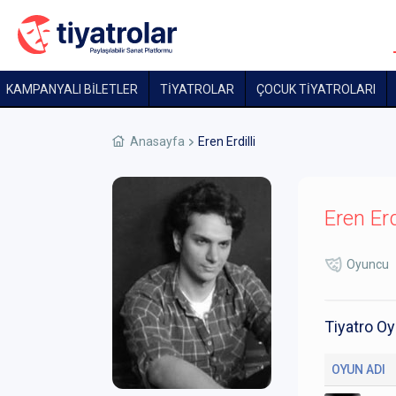
KAMPANYALI BİLETLER
TİYATROLAR
ÇOCUK TIYATROLARI
Anasayfa
Eren Erdilli
Eren Erdi
Oyuncu
Tiyatro Oy
OYUN ADI