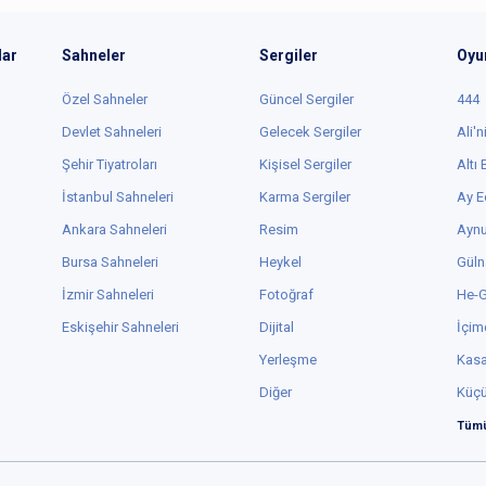
lar
Sahneler
Sergiler
Oyu
Özel Sahneler
Güncel Sergiler
444
Devlet Sahneleri
Gelecek Sergiler
Ali'n
Şehir Tiyatroları
Kişisel Sergiler
Altı
İstanbul Sahneleri
Karma Sergiler
Ay E
Ankara Sahneleri
Resim
Aynu
Bursa Sahneleri
Heykel
Güln
İzmir Sahneleri
Fotoğraf
He-
Eskişehir Sahneleri
Dijital
İçim
Yerleşme
Kas
Diğer
Küç
Tümü