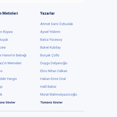
n Metinleri
Yazarlar
Ahmet Sami Özbudak
in Rüyası
Aysel Yıldırım
 Buçuk
Balca Yücesoy
cesi
Buket Kubilay
r Hanım'ın Bebeği
Burçak Çöllü
az'ın Memeleri
Duygu Dalyanoğlu
Go
Ebru Nihan Celkan
deki Yangın
Hakan Emre Ünal
ap
Halil Babür
ük
Murat Mahmutyazıcıoğlu
nü Göster
Tümünü Göster