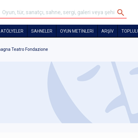
ATÖLYELER
SAHNELER
OYUN METİNLERİ
ARŞİV
TOPLUL
magna Teatro Fondazione