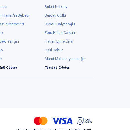
cesi
Buket Kubilay
r Hanım'ın Bebeği
Burçak Çöllü
az'ın Memeleri
Duygu Dalyanoğlu
Go
Ebru Nihan Celkan
deki Yangın
Hakan Emre Ünal
ap
Halil Babür
ük
Murat Mahmutyazıcıoğlu
nü Göster
Tümünü Göster