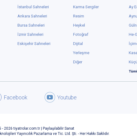
İstanbul Sahneleri
Karma Sergiler
Ay E
Ankara Sahneleri
Resim
Aynu
Bursa Sahneleri
Heykel
Güln
İzmir Sahneleri
Fotoğraf
He-
Eskişehir Sahneleri
Dijital
İçim
Yerleşme
Kas
Diğer
Küç
Tümü
Facebook
Youtube
 - 2026 tiyatrolar.com.tr | Paylaşılabilir Sanat
knolojileri Yayıncılık Pazarlama ve Tic. Ltd. Şti. - Her Hakkı Saklıdır.