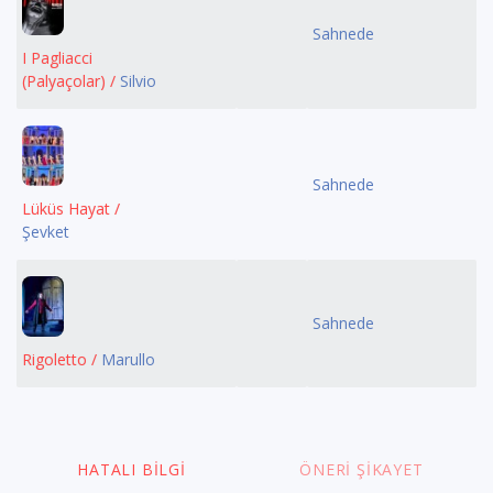
Sahnede
I Pagliacci
(Palyaçolar) /
Silvio
Sahnede
Lüküs Hayat /
Şevket
Sahnede
Rigoletto /
Marullo
HATALI BILGI
ÖNERI ŞIKAYET